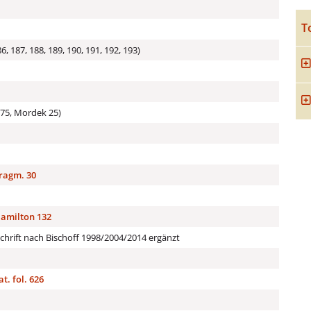
T
6, 187, 188, 189, 190, 191, 192, 193)
275, Mordek 25)
Fragm. 30
 Hamilton 132
hrift nach Bischoff 1998/2004/2014 ergänzt
t. fol. 626