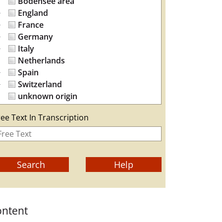
Bodensee area
England
France
Germany
Italy
Netherlands
Spain
Switzerland
unknown origin
ree Text In Transcription
ontent