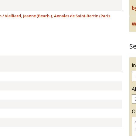
b
n / Vielliard, Jeanne (Bearb.), Annales de Saint-Bertin (Paris
W
Se
I
A
O