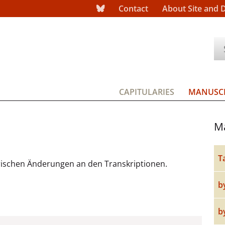
Contact
About Site and 
CAPITULARIES
MANUSCR
Ma
T
orischen Änderungen an den Transkriptionen.
b
b