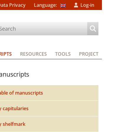
Data Privacy
Language:
Log-in
IPTS
RESOURCES
TOOLS
PROJECT
nuscripts
able of manuscripts
y capitularies
y shelfmark