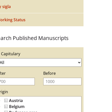
y sigla
orking Status
arch Published Manuscripts
n Capitulary
fter
Before
rigin
Austria
Belgium