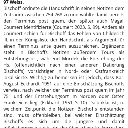
97 Weiss.
Bischoff ordnete die Handschrift in seinen Notizen dem
Zeitraum zwischen 754-768 zu und wählte damit bereits
den Terminus post quem, den später auch Magali
Coumert identifizierte (Coumert 2023, S. 99). Anders als
Coumert schien für Bischoff das Fehlen von Childerich
III. in der Königsliste der Handschrift als Argument für
einen Terminus ante quem auszureichen. Ergänzend
steht in Bischoffs Notizen außerdem Tours als
Entstehungsort, während Mordek die Entstehung der
Hs. (offensichtlich nach einer anderen Datierung
Bischoffs) vorsichtiger in Nord- oder Ostfrankreich
lokalisierte. Wichtig zu bemerken ist jedoch, dass Karl
August Eckhardt 1951 auf eine Einschätzung Bischoffs
verwies, nach welcher der Terminus post quem im Jahr
751 und der Entstehungsort im Norden oder Osten
Frankreichs liegt (Eckhardt 1951, S. 10). Da unklar ist, zu
welchem Zeitpunkt die Notizen Bischoffs entstanden
sind, muss offenbleiben, bei welcher Einschätzung
Bischoffs es sich um die jüngere und damit
möglicherweise auch um die überarbeitete, korrektere