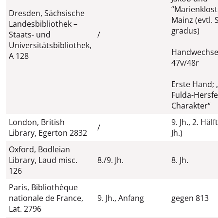
“Marienklost
Dresden, Sächsische
Mainz (evtl. 
Landesbibliothek –
gradus)
Staats- und
/
Universitätsbibliothek,
Handwechsel 
A 128
47v/48r
Erste Hand; 
Fulda-Hersfe
Charakter“
London, British
9. Jh., 2. Hälf
/
Library, Egerton 2832
Jh.)
Oxford, Bodleian
Library, Laud misc.
8./9. Jh.
8. Jh.
126
Paris, Bibliothèque
nationale de France,
9. Jh., Anfang
gegen 813
Lat. 2796