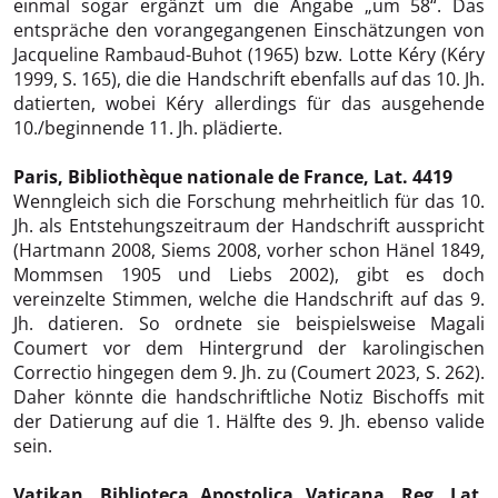
einmal sogar ergänzt um die Angabe „um 58“. Das
entspräche den vorangegangenen Einschätzungen von
Jacqueline Rambaud-Buhot (1965) bzw. Lotte Kéry (Kéry
1999, S. 165), die die Handschrift ebenfalls auf das 10. Jh.
datierten, wobei Kéry allerdings für das ausgehende
10./beginnende 11. Jh. plädierte.
Paris, Bibliothèque nationale de France, Lat. 4419
Wenngleich sich die Forschung mehrheitlich für das 10.
Jh. als Entstehungszeitraum der Handschrift ausspricht
(Hartmann 2008, Siems 2008, vorher schon Hänel 1849,
Mommsen 1905 und Liebs 2002), gibt es doch
vereinzelte Stimmen, welche die Handschrift auf das 9.
Jh. datieren. So ordnete sie beispielsweise Magali
Coumert vor dem Hintergrund der karolingischen
Correctio hingegen dem 9. Jh. zu (Coumert 2023, S. 262).
Daher könnte die handschriftliche Notiz Bischoffs mit
der Datierung auf die 1. Hälfte des 9. Jh. ebenso valide
sein.
Vatikan, Biblioteca Apostolica Vaticana, Reg. Lat.