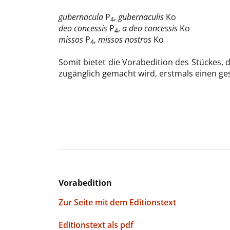
gubernacula
P
,
gubernaculis
Ko
4
deo concessis
P
,
a deo concessis
Ko
4
missos
P
,
missos nostros
Ko
4
Somit bietet die Vorabedition des Stückes
zugänglich gemacht wird, erstmals einen ges
Vorabedition
Zur Seite mit dem Editionstext
Editionstext als pdf