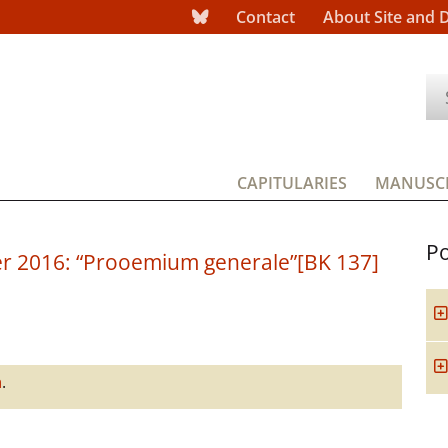
Contact
About Site and 
CAPITULARIES
MANUSCR
Po
er 2016: “Prooemium generale”[BK 137]
h
.