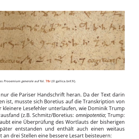
des
Prooemium generale
auf fol.
78r
(© gallica.bnf.fr).
nur die Pariser Handschrift heran. Da der Text darin
 ist, musste sich Boretius auf die Transkription von
r kleinere Lesefehler unterlaufen, wie Dominik Trump
rausfand (z.B. Schmitz/Boretius:
omnipotentia
; Trump:
laubt eine Überprüfung des Wortlauts der bisherigen
 später entstanden und enthält auch einen weitaus
 an drei Stellen eine bessere Lesart beisteuern: