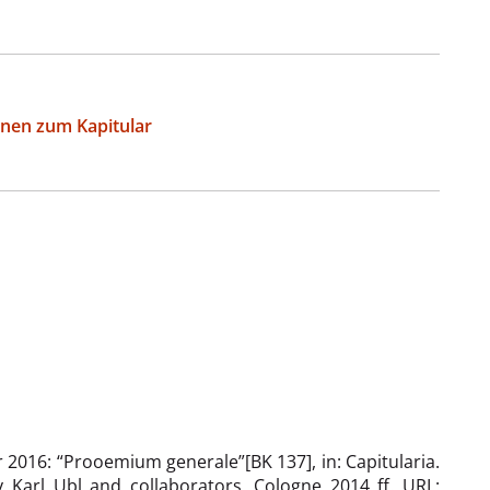
onen zum Kapitular
2016: “Prooemium generale”[BK 137], in: Capitularia.
by Karl Ubl and collaborators, Cologne 2014 ff. URL: