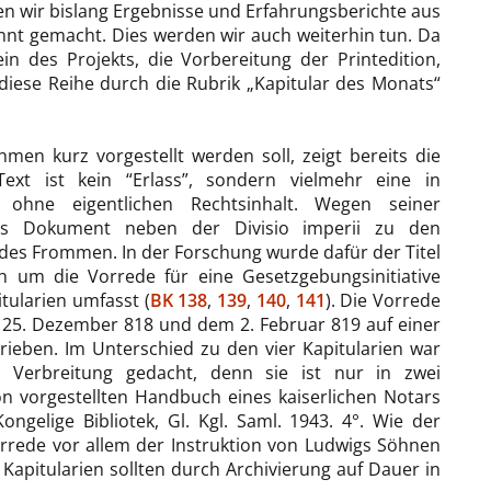
en wir bislang Ergebnisse und Erfahrungsberichte aus
annt gemacht. Dies werden wir auch weiterhin tun. Da
in des Projekts, die Vorbereitung der Printedition,
diese Reihe durch die Rubrik „Kapitular des Monats“
men kurz vorgestellt werden soll, zeigt bereits die
Text ist kein “Erlass”, sondern vielmehr eine in
 ohne eigentlichen Rechtsinhalt. Wegen seiner
as Dokument neben der Divisio imperii zu den
des Frommen. In der Forschung wurde dafür der Titel
h um die Vorrede für eine Gesetzgebungsinitiative
tularien umfasst (
BK 138
,
139
,
140
,
141
). Die Vorrede
 25. Dezember 818 und dem 2. Februar 819 auf einer
ieben. Im Unterschied zu den vier Kapitularien war
n Verbreitung gedacht, denn sie ist nur in zwei
on vorgestellten Handbuch eines kaiserlichen Notars
gelige Bibliotek, Gl. Kgl. Saml. 1943. 4°. Wie der
orrede vor allem der Instruktion von Ludwigs Söhnen
 Kapitularien sollten durch Archivierung auf Dauer in