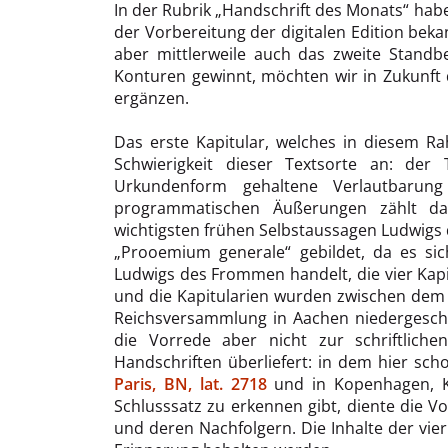
In der Rubrik „Handschrift des Monats“ hab
der Vorbereitung der digitalen Edition bek
aber mittlerweile auch das zweite Standbe
Konturen gewinnt, möchten wir in Zukunft 
ergänzen.
Das erste Kapitular, welches in diesem Rah
Schwierigkeit dieser Textsorte an: der 
Urkundenform gehaltene Verlautbarung
programmatischen Äußerungen zählt d
wichtigsten frühen Selbstaussagen Ludwigs 
„Prooemium generale“ gebildet, da es sic
Ludwigs des Frommen handelt, die vier Kapi
und die Kapitularien wurden zwischen dem
Reichsversammlung in Aachen niedergeschr
die Vorrede aber nicht zur schriftliche
Handschriften überliefert: in dem hier sch
Paris, BN, lat. 2718
und in Kopenhagen, Kon
Schlusssatz zu erkennen gibt, diente die V
und deren Nachfolgern. Die Inhalte der vier