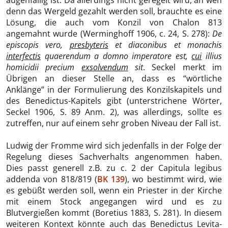
denn das Wergeld gezahlt werden soll, brauchte es eine
Lösung, die auch vom Konzil von Chalon 813
angemahnt wurde (Werminghoff 1906, c. 24, S. 278):
De
episcopis vero,
presbyteris
et diaconibus et monachis
interfectis
quaerendum a domno imperatore est,
cui
illius
homicidii precium
exsolvendum
sit
. Seckel merkt im
Übrigen an dieser Stelle an, dass es “wörtliche
Anklänge” in der Formulierung des Konzilskapitels und
des Benedictus-Kapitels gibt (unterstrichene Wörter,
Seckel 1906, S. 89 Anm. 2), was allerdings, sollte es
zutreffen, nur auf einem sehr groben Niveau der Fall ist.
Ludwig der Fromme wird sich jedenfalls in der Folge der
Regelung dieses Sachverhalts angenommen haben.
Dies passt generell z.B. zu c. 2 der Capitula legibus
addenda von 818/819 (
BK 139
), wo bestimmt wird, wie
es gebüßt werden soll, wenn ein Priester in der Kirche
mit einem Stock angegangen wird und es zu
Blutvergießen kommt (Boretius 1883, S. 281). In diesem
weiteren Kontext könnte auch das Benedictus Levita-