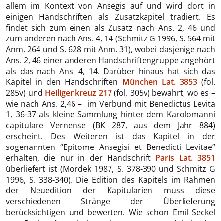
allem im Kontext von Ansegis auf und wird dort in
einigen Handschriften als Zusatzkapitel tradiert. Es
findet sich zum einen als Zusatz nach Ans. 2, 46 und
zum anderen nach Ans. 4, 14 (Schmitz G 1996, S. 564 mit
Anm. 264 und S. 628 mit Anm. 31), wobei dasjenige nach
Ans. 2, 46 einer anderen Handschriftengruppe angehört
als das nach Ans. 4, 14. Darüber hinaus hat sich das
Kapitel in den Handschriften
München Lat. 3853
(fol.
285v) und
Heiligenkreuz 217
(fol. 305v) bewahrt, wo es –
wie nach Ans. 2,46 – im Verbund mit Benedictus Levita
1, 36-37 als kleine Sammlung hinter dem Karolomanni
capitulare Vernense (BK 287, aus dem Jahr 884)
erscheint. Des Weiteren ist das Kapitel in der
sogenannten “Epitome Ansegisi et Benedicti Levitae”
erhalten, die nur in der Handschrift
Paris Lat. 3851
überliefert ist (Mordek 1987, S. 378-390 und Schmitz G
1996, S. 338-340). Die Edition des Kapitels im Rahmen
der Neuedition der Kapitularien muss diese
verschiedenen Stränge der Überlieferung
berücksichtigen und bewerten. Wie schon Emil Seckel