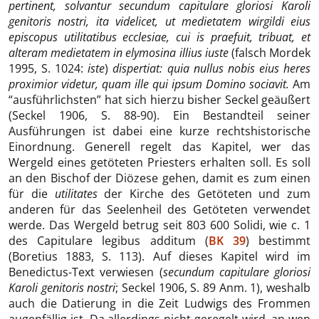
pertinent, solvantur secundum capitulare gloriosi Karoli
genitoris nostri, ita videlicet, ut medietatem wirgildi eius
episcopus utilitatibus ecclesiae, cui is praefuit, tribuat, et
alteram medietatem in elymosina illius iuste
(falsch Mordek
1995, S. 1024:
iste
)
dispertiat: quia nullus nobis eius heres
proximior videtur, quam ille qui ipsum Domino sociavit.
Am
“ausführlichsten” hat sich hierzu bisher Seckel geäußert
(Seckel 1906, S. 88-90). Ein Bestandteil seiner
Ausführungen ist dabei eine kurze rechtshistorische
Einordnung. Generell regelt das Kapitel, wer das
Wergeld eines getöteten Priesters erhalten soll. Es soll
an den Bischof der Diözese gehen, damit es zum einen
für die
utilitates
der Kirche des Getöteten und zum
anderen für das Seelenheil des Getöteten verwendet
werde. Das Wergeld betrug seit 803 600 Solidi, wie c. 1
des Capitulare legibus additum (
BK 39
) bestimmt
(Boretius 1883, S. 113). Auf dieses Kapitel wird im
Benedictus-Text verwiesen (
secundum capitulare gloriosi
Karoli genitoris nostri
; Seckel 1906, S. 89 Anm. 1), weshalb
auch die Datierung in die Zeit Ludwigs des Frommen
augenfällig ist. Da allerdings nicht geregelt wird, an wen