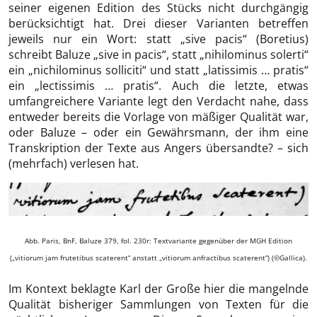
seiner eigenen Edition des Stücks nicht durchgängig
berücksichtigt hat. Drei dieser Varianten betreffen
jeweils nur ein Wort: statt „sive pacis“ (Boretius)
schreibt Baluze „sive in pacis“, statt „nihilominus solerti“
ein „nichilominus solliciti“ und statt „latissimis … pratis“
ein „lectissimis … pratis“. Auch die letzte, etwas
umfangreichere Variante legt den Verdacht nahe, dass
entweder bereits die Vorlage von mäßiger Qualität war,
oder Baluze – oder ein Gewährsmann, der ihm eine
Transkription der Texte aus Angers übersandte? – sich
(mehrfach) verlesen hat.
Abb. Paris, BnF, Baluze 379, fol. 230r: Textvariante gegenüber der MGH Edition
(„vitiorum jam frutetibus scaterent“ anstatt „vitiorum anfractibus scaterent“) (©Gallica).
Im Kontext beklagte Karl der Große hier die mangelnde
Qualität bisheriger Sammlungen von Texten für die