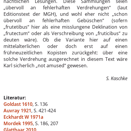
nächtlichen Lesungen. Diese Sammlungen seien
„übervoll an fehlerhaften Verdrehungen“ (laut
Editionstext der MGH), und wohl eher nicht „schon
übervoll an fehlerhaften Gebüschen“ (sofern
„frutetibus“ hier als eine misslungene Deklination von
„frutectum“ oder als Verschreibung von „fruticibus“ zu
deuten wäre). Ob die Variante hier auf einen
mittelalterlichen oder doch erst auf einen
frühneuzeitlichen Kopisten zurückgeht: über eine
solche Verdrehung ausgerechnet in diesem Text wäre
Karl sicherlich „not amused“ gewesen.
S. Kaschke
Literatur:
Goldast 1610
, S. 136
Auvray 1921
, S. 421-424
Eckhardt W 1971a
Mordek 1995
, S. 186, 207
Glatthaar 2010