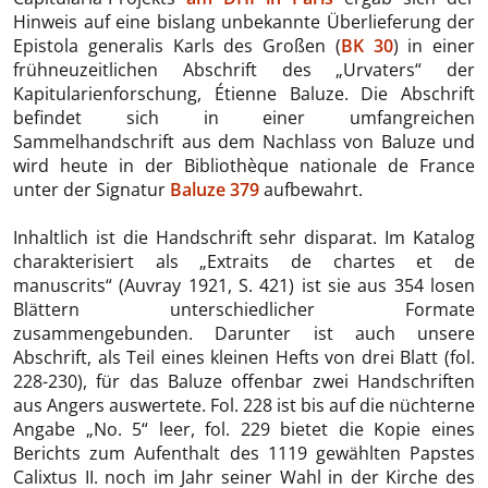
Hinweis auf eine bislang unbekannte Überlieferung der
Epistola generalis Karls des Großen (
BK 30
) in einer
frühneuzeitlichen Abschrift des „Urvaters“ der
Kapitularienforschung, Étienne Baluze. Die Abschrift
befindet sich in einer umfangreichen
Sammelhandschrift aus dem Nachlass von Baluze und
wird heute in der Bibliothèque nationale de France
unter der Signatur
Baluze 379
aufbewahrt.
Inhaltlich ist die Handschrift sehr disparat. Im Katalog
charakterisiert als „Extraits de chartes et de
manuscrits“ (Auvray 1921, S. 421) ist sie aus 354 losen
Blättern unterschiedlicher Formate
zusammengebunden. Darunter ist auch unsere
Abschrift, als Teil eines kleinen Hefts von drei Blatt (fol.
228-230), für das Baluze offenbar zwei Handschriften
aus Angers auswertete. Fol. 228 ist bis auf die nüchterne
Angabe „No. 5“ leer, fol. 229 bietet die Kopie eines
Berichts zum Aufenthalt des 1119 gewählten Papstes
Calixtus II. noch im Jahr seiner Wahl in der Kirche des