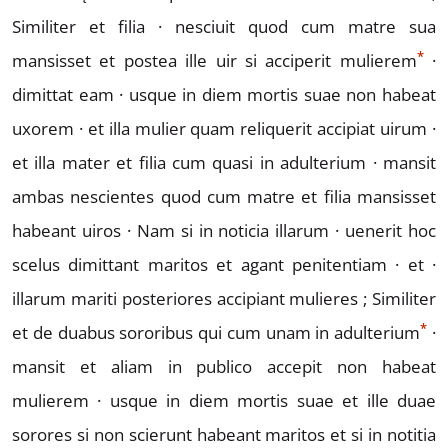
Similiter et filia ·
nesciuit quod cum matre sua
*
mansisset et postea ille uir
si acciperit mulier
e
m
·
dimittat eam · usque in diem
mortis suae non habeat
uxorem · et illa mulier quam
reliquerit accipiat uirum ·
et illa mater et filia
cum quasi in adulterium · mansit
ambas nescientes
quod cum matre et filia mansisset
habeant uiros · Nam
si in noticia illarum · uenerit hoc
scelus dimittant
maritos et agant penitentiam · et ·
illarum mariti
posteriores accipiant mulieres ;
Similiter
*
et de duabus
sororibus qui cum unam in a
d
ulterium
·
mansit
et aliam in publico accepit non habeat
mulierem · usque
in diem mortis suae et ille duae
sorores si non sci
erunt habeant maritos et si in notitia