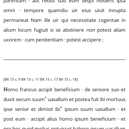
parentum · aut rebus suis eum sequi noluerit ipsa
omni ·
tempore quamdiu uir eius uiuit innupta
permaneat
Nam ille uir qui necessitate cogentae in
alium locum fugi
uit si se abstinere non potest aliam
uxorem · cum peni
tentiam · potest accipere ;
[BK 15 c. 9 BK 15 c. 11 BK 15 c. 17 BK 15 c. 18]
H
omo
francus accipit bene
ficium · de seniore suo et
*
duxit secum s
uum
uasallum et postea
fuit ibi mortuus
*
ipse senior et dimisit i
b
i
ipsum suum
uasallum · et
post eum · accipit alius homo ipsum
beneficium · et
pro hoc quod melius potuisset habere
ipsum uasallum