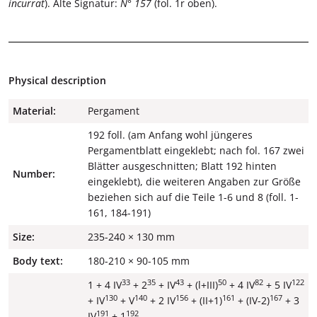
incurrat
). Alte Signatur:
N° 157
(fol. 1r oben).
Physical description
Material:
Pergament
192 foll. (am Anfang wohl jüngeres
Pergamentblatt eingeklebt; nach fol. 167 zwei
Blätter ausgeschnitten; Blatt 192 hinten
Number:
eingeklebt), die weiteren Angaben zur Größe
beziehen sich auf die Teile 1-6 und 8 (foll. 1-
161, 184-191)
Size:
235-240 × 130 mm
Body text:
180-210 × 90-105 mm
33
35
43
50
82
122
1 + 4 IV
+ 2
+ IV
+ (l+III)
+ 4 IV
+ 5 IV
130
140
156
161
167
+ IV
+ V
+ 2 IV
+ (II+1)
+ (IV-2)
+ 3
191
192
IV
+ 1