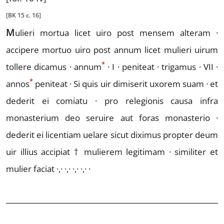
[BK 15 c. 16]
M
ulieri
mortua licet uiro post mensem alteram ·
accipere mortuo uiro post annum licet mulieri uirum
*
tollere dicamus ·
annum
· I · peniteat · trigamus · VII ·
*
annos
peniteat ·
Si quis uir dimiserit uxorem suam ·
et
dederit ei comiatu · pro relegionis causa infra
monasterium deo seruire aut foras monasterio ·
dederit ei licentiam uelare sicut diximus propter
deum
uir illius accipiat
†
mulierem legitimam ·
similiter et
mulier faciat ·,· ·,· ·,· ·,· ·