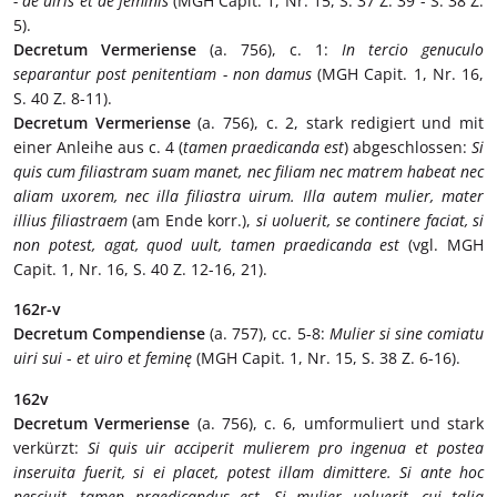
- de uiris et de feminis
(MGH Capit. 1, Nr. 15, S. 37 Z. 39 - S. 38 Z.
5).
Decretum Vermeriense
(a. 756), c. 1:
In tercio genuculo
separantur post penitentiam - non damus
(MGH Capit. 1, Nr. 16,
S. 40 Z. 8-11).
Decretum Vermeriense
(a. 756), c. 2, stark redigiert und mit
einer Anleihe aus c. 4 (
tamen praedicanda est
) abgeschlossen:
Si
quis cum filiastram suam manet, nec filiam nec matrem habeat nec
aliam uxorem, nec illa filiastra uirum. Illa autem mulier, mater
illius filiastraem
(am Ende korr.),
si uoluerit, se continere faciat, si
non potest, agat, quod uult, tamen praedicanda est
(vgl. MGH
Capit. 1, Nr. 16, S. 40 Z. 12-16, 21).
162r-v
Decretum Compendiense
(a. 757), cc. 5-8:
Mulier si sine comiatu
uiri sui
-
et uiro et feminę
(MGH Capit. 1, Nr. 15, S. 38 Z. 6-16).
162v
Decretum Vermeriense
(a. 756), c. 6, umformuliert und stark
verkürzt:
Si quis uir acciperit mulierem pro ingenua et postea
inseruita fuerit, si ei placet, potest illam dimittere. Si ante hoc
nesciuit, tamen praedicandus est. Si mulier uoluerit, cui talia