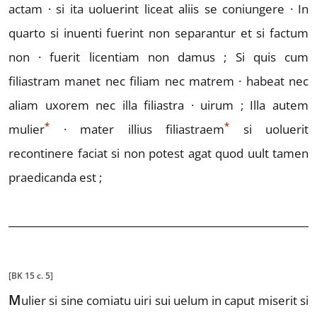
actam · si ita uoluerint liceat aliis se coniungere ·
In
quarto si inuenti fuerint non separantur et si factum
non ·
fuerit licentiam non damus ; Si quis cum
filiastram manet
nec filiam nec matrem · habeat nec
aliam uxorem nec illa filiastra ·
uirum ;
Illa autem
*
*
mul
ier
· mater illius filiastr
aem
si uolu
erit
recontinere faciat si non potest agat quod uult tamen
prae
dicanda est ;
[BK 15 c. 5]
M
ulier
si sine comiatu uiri sui uelum in caput
miserit si