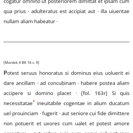
cogatur omnino ut posteriorem dimit
tat et ipsam cum
qua prius · adulteratus est accipiat aut ·
illa uiuentae
nullam aliam habeatur ·
[Mordek 4 BK 16 c. 9]
P
otest
seruus hono
ratus si dominus eius uoluerit ei
dare ancillam · ad con
cubinam · habere postea aliam
accipere si domino placet ·
[fol. 163r]
Si quis
*
necess
it
atae
ineuitabile cogentae in alium ducatum
uel prouinciam · fugerit · aut seniore cui fide dimit
tere
non potuerit et uxores cum ualet et potest amore