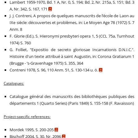
Lambert 1959-1970, Bd. 1 A, Nr. 0, S. 194; Bd. 2, Nr. 215a, S. 151; Bd. 3
A, Nr. 342, S. 167, 171
J. J. Contreni, A propos de quelques manuscrits de l’école de Laon au
IXe siècle: découvertes et problèmes, in: Le Moyen Age 78 (1972) S. 7
Anm. 8
F. Glorie (Ed.), S. Hieronymi presbyteri opera 1, 5 (CCL 75a, Turnhout
1974) S. 760
G. Folliet, "Expositio de secreto gloriosae Incarnationis D.N.I.C.".
Histoire d'un texte attribué à saint Augustin, in: Corona Gratiarum 1
(Brugge - ’s-Gravenhage 1975) S. 355, 364
Contreni 1978, S. 96, 110 Anm. 51, S. 130-134 u. ö.
Catalogues:
Catalogue général des manuscrits des bibliothèques publiques des
départements 1 (Quarto Series) (Paris 1849) S. 155-158 (F. Ravaisson)
Project-specific references:
Mordek 1995, S. 200-205
Bischoff 2004, S. 30, Nr. 2096