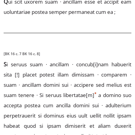
Q
ui
scit uxorem suam ·
ancillam esse et accipit eam
uoluntariae postea semper
permaneat cum ea ;
[BK 16 c. 7 BK 16 c. 8]
S
i
seruus suam · ancillam · concub
[i]
nam habuerit
sita
[!]
placet potest illam dimissam · comparem ·
suam · ancillam domini sui · accipere sed melius est
*
suam tenere ·
Si seruus
libertatae
[m]
a domino suo
accepta postea cum
ancilla domini sui · adulterium
perpetrauerit si dominus eius
uult uellit nollit ipsam
habeat quod si ipsam dimiserit
et aliam duxerit