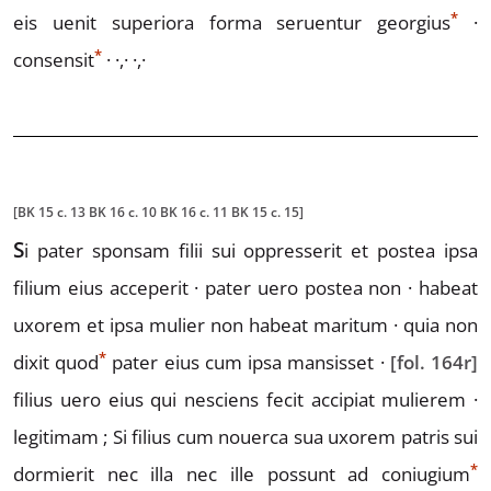
*
eis uenit
superiora forma seruentur
georgius
·
*
consensit
· ·,· ·,·
[BK 15 c. 13 BK 16 c. 10 BK 16 c. 11 BK 15 c. 15]
S
i
pater sponsam filii sui oppresserit et postea
ipsa
filium eius acceperit · pater uero postea non ·
habeat
uxorem et ipsa mulier non habeat mari
tum · quia non
*
dixit
quod
pater eius cum ipsa mansisset ·
[fol. 164r]
filius uero eius qui nesciens fecit accipiat mulierem ·
legitimam ;
Si filius cum nouerca sua uxorem patris
sui
*
dormierit nec illa nec ille possunt ad con
i
ugium