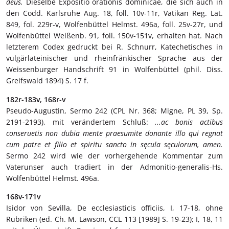
deus.
Dieselbe Expositio orationis dominicae, die sich auch in
den Codd. Karlsruhe Aug. 18, foll. 10v-11r, Vatikan Reg. Lat.
849, fol. 229r-v, Wolfenbüttel Helmst. 496a, foll. 25v-27r, und
Wolfenbüttel Weißenb. 91, foll. 150v-151v, erhalten hat. Nach
letzterem Codex gedruckt bei R. Schnurr, Katechetisches in
vulgärlateinischer und rheinfränkischer Sprache aus der
Weissenburger Handschrift 91 in Wolfenbüttel (phil. Diss.
Greifswald 1894) S. 17 f.
182r-183v,
168r-v
Pseudo-Augustin, Sermo 242 (CPL Nr. 368; Migne, PL 39, Sp.
2191-2193), mit verändertem Schluß:
...ac bonis actibus
conseruetis non dubia mente praesumite donante illo qui regnat
cum patre et filio et spiritu sancto in sęcula sęculorum, amen.
Sermo 242 wird wie der vorhergehende Kommentar zum
Vaterunser auch tradiert in der Admonitio-generalis-Hs.
Wolfenbüttel Helmst. 496a.
168v-171v
Isidor von Sevilla, De ecclesiasticis officiis, I, 17-18, ohne
Rubriken (ed. Ch. M. Lawson, CCL 113 [1989] S. 19-23); I, 18, 11