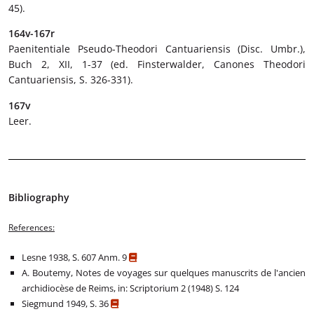
45).
164v-167r
Paenitentiale Pseudo-Theodori Cantuariensis (Disc. Umbr.),
Buch 2, XII, 1-37 (ed. Finsterwalder, Canones Theodori
Cantuariensis, S. 326-331).
167v
Leer.
Bibliography
References:
Lesne 1938, S. 607 Anm. 9
A. Boutemy, Notes de voyages sur quelques manuscrits de l'ancien
archidiocèse de Reims, in: Scriptorium 2 (1948) S. 124
Siegmund 1949, S. 36