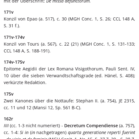
mit der Überschrift:
De missa defunctorum.
171v
Konzil von Epao (a. 517), c. 30 (MGH Conc. 1, S. 26; CCL 148 A,
S. 31 f.).
171v-174v
Konzil von Tours (a. 567), c. 22 (21) (MGH Conc. 1, S. 131-133;
CCL 148 A, S. 188-191).
174v-175v
Epitome Aegidii der Lex Romana Visigothorum, Pauli Sent. IV,
10 über die sieben Verwandtschaftsgrade (ed. Hänel, S. 408);
verkürzte Redaktion.
175v
Zwei Kanones über die Nottaufe: Stephan II. (a. 754), JE 2315,
cc. 11 und 12 (Mansi 12, Sp. 561 B-C).
162r
IIII
(cc. 1-3 nicht numeriert) -
Decretum Compendiense
(a. 757),
cc. 1-4:
Si in
(
in
nachgetragen)
quarta generatione reperti fuerint