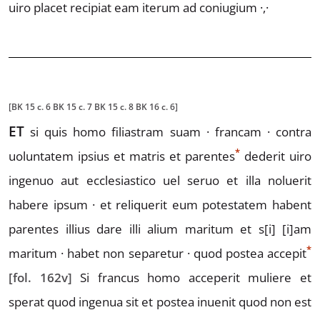
uiro placet recipiat eam iterum ad coniugium ·,·
[BK 15 c. 6 BK 15 c. 7 BK 15 c. 8 BK 16 c. 6]
ET
si quis homo filiastram suam · francam · contra
*
uolunta
tem ipsius et matris et parent
e
s
dederit uiro
ingenuo aut
ecclesiastico uel seruo et illa noluerit
habere ipsum · et reli
querit eum potestatem habent
parentes illius dare illi alium
maritum et s
[i]
[i]
am
*
maritum · habet non separetur · quod postea acc
e
pit
[fol. 162v]
Si francus homo acceperit muliere et
sperat quod ingenua
sit et postea inuenit quod non est