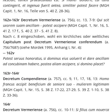
contingerit, et ingenua fuerit antea, similiter potest facere
(MGH
Capit. 1, Nr. 16, Teile von S. 40 Z. 28-36).
162v-163r
Decretum Vermeriense
(a. 756), cc. 13, 7-9:
Qui scit
uxorem suam ancillam - potest accipere
(MGH Capit. 1, Nr. 16, S.
41 Z. 17 f., S. 40 Z. 37 - S. 41 Z. 8).
Nach c. 8 eingeschoben, wohl ein kirchliches oder weltliches
Capitulum post Decretum Vermeriense conferendum
(a.
756/768?) (siehe Mordek 1995, Anhang I, Nr. 4):
-- 162v
Potest seruus honoratus, si dominus eius uoluerit ei dare ancillam
ad concubinam habere, postea aliam accipere, si domino placet?
163r-164r
Decretum Compendiense
(a. 757), cc. 9, 11, 17, 18, 13:
Homo
francus accipit beneficium de seniore suo - mulierem legitimam
(MGH Capit. 1, Nr. 15, S. 38 Z. 17-22, 27-29, S. 39 Z. 1-10, S. 38
Z. 33-36).
164r
Decretum Vermeriense
(a. 756), cc. 10-11:
Si filius cum nouerca