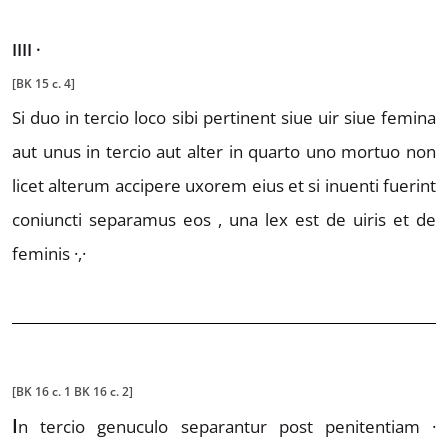
IIII
·
[BK 15 c. 4]
Si duo in tercio
loco sibi pertinent siue uir siue femina
aut unus in tercio aut
alter in quarto uno mortuo non
licet alterum accipere uxo
rem eius et si inuenti fuerint
coniuncti separamus eos , una lex
est de uiris et de
feminis ·,·
[BK 16 c. 1 BK 16 c. 2]
I
n
tercio genuculo separantur post
penitentiam ·