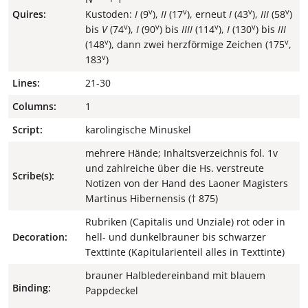
v
v
v
v
Quires:
Kustoden:
I
(9
),
II
(17
), erneut
I
(43
),
III
(58
)
v
v
v
v
bis
V
(74
),
I
(90
) bis
IIII
(114
),
I
(130
) bis
III
v
v
(148
), dann zwei herzförmige Zeichen (175
,
v
183
)
Lines:
21-30
Columns:
1
Script:
karolingische Minuskel
mehrere Hände; Inhaltsverzeichnis fol. 1v
und zahlreiche über die Hs. verstreute
Scribe(s):
Notizen von der Hand des Laoner Magisters
Martinus Hibernensis († 875)
Rubriken (Capitalis und Unziale) rot oder in
Decoration:
hell- und dunkelbrauner bis schwarzer
Texttinte (Kapitularienteil alles in Texttinte)
brauner Halbledereinband mit blauem
Binding:
Pappdeckel