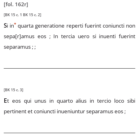
[fol. 162r]
[BK 15 c. 1 BK 15 c. 2]
*
S
i
in
quarta generatione reperti fuerint coniuncti non
sepa
[r]
amus eos ;
In tercia uero si inuenti fuerint
separamus ; ;
[BK 15 c. 3]
E
t
eos qui unus in quarto alius in tercio loco sibi
pertinent
et coniuncti inueniuntur separamus eos ;