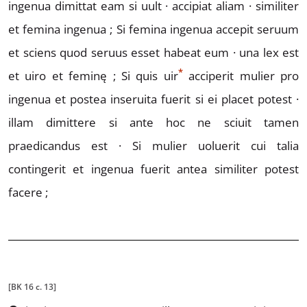
ingenua dimittat eam si uult ·
accipiat aliam · similiter
et femina ingenua ;
Si femina
ingenua accepit seruum
et sciens quod seruus esset habeat eum ·
una lex est
*
et uiro et feminę ;
Si quis
u
ir
acciperit mulier
pro
ingenua et postea inseruita fuerit si ei placet potest ·
illam dimittere si ante hoc ne sciuit tamen
praedicandus est ·
Si mulier uoluerit cui talia
contingerit et ingenua fuerit
antea similiter potest
facere ;
[BK 16 c. 13]