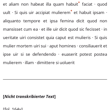
*
et aliam non habeat illa quam h
a
buit
faciat ·
quod
*
uult ·
Si quis uir accipiat mul
ierem
et habuit
ipsam ·
aliquanto tempore et ipsa femina dicit quod
non
mansisset cum ea · et ille uir dicit quod sic fecisset ·
in
ueritate uiri consistet quia caput est mulieris ·
Si quis
mulier mortem uiri sui · aput homines ·
consiliauerit et
ipse uir si se defendendo · euaserit
potest postea
mulierem · illam · dimittere si uoluerit
[
Nicht transkribierter Text
]
[fol. 164v]