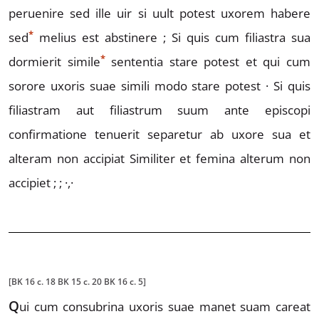
peruenire sed ille uir si uult potest uxorem habere
*
se
d
melius est abstinere ;
Si quis cum filiastra sua
*
dor
mierit simil
e
sententia stare potest et qui cum
sorore
uxoris suae simili modo stare potest ·
Si quis
filiastram
aut filiastrum suum ante episcopi
confirmatione tenu
erit separetur ab uxore sua et
alteram non accipiat
Similiter et femina alterum non
accipiet ; ; ·,·
[BK 16 c. 18 BK 15 c. 20 BK 16 c. 5]
Q
ui
cum consubrina uxoris suae manet suam ca
reat