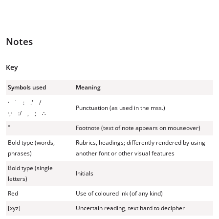
Notes
Key
Symbols used
Meaning
· ˙ : .' /
Punctuation (as used in the mss.)
·,· :/ , ; ∴
*
Footnote (text of note appears on mouseover)
Bold type (words,
Rubrics, headings; differently rendered by using
phrases)
another font or other visual features
Bold type (single
Initials
letters)
Red
Use of coloured ink (of any kind)
[xyz]
Uncertain reading, text hard to decipher