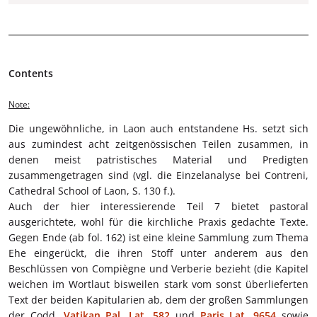
Contents
Note:
Die ungewöhnliche, in Laon auch entstandene Hs. setzt sich
aus zumindest acht zeitgenössischen Teilen zusammen, in
denen meist patristisches Material und Predigten
zusammengetragen sind (vgl. die Einzelanalyse bei Contreni,
Cathedral School of Laon, S. 130 f.).
Auch der hier interessierende Teil 7 bietet pastoral
ausgerichtete, wohl für die kirchliche Praxis gedachte Texte.
Gegen Ende (ab fol. 162) ist eine kleine Sammlung zum Thema
Ehe eingerückt, die ihren Stoff unter anderem aus den
Beschlüssen von Compiègne und Verberie bezieht (die Kapitel
weichen im Wortlaut bisweilen stark vom sonst überlieferten
Text der beiden Kapitularien ab, dem der großen Sammlungen
der Codd.
Vatikan Pal. Lat. 582
und
Paris Lat. 9654
sowie