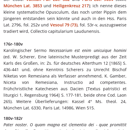
München Lat. 3853
und
Heiligenkreuz 217
); ich nenne dieses
kleine systematische Opusculum, das noch unter Pippin dem
Jüngeren entstanden sein könnte und auch in den Hss. Paris
Lat. 2796, fol. 252v und
Vesoul 79 (73)
, fol. 53r-v, auszugsweise
tradiert wird, Collectio capitularium Laudunensis.
176r-180v
Karolingischer Sermo
Necessarium est enim unicuique homini
(ed. W. Scherer, Eine lateinische Musterpredigt aus der Zeit
Karls des Großen, in: Zs. für deutsches Alterthum 12 [1865] S.
436-441 und, ohne Kenntnis Scherers zu Unrecht Bischof
Niketas von Remesiana als Verfasser annehmend, K. Gamber,
Niceta von Remesiana, Instructio ad competentes.
Frühchristliche Katechesen aus Dacien [Textus patristici et
liturgici 1, Regensburg 1964] S. 177-181, beide ohne Cod. Laon
265). Weitere Überlieferungen: Kassel 4° Ms. theol. 24,
München Lat. 6330, Paris Lat. 14986, Wien 515.
180v-182r
Pater noster. O quam magna est clementia dei - quae promittit