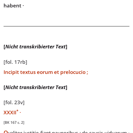
habent ·
[
Nicht transkribierter Text
]
[fol. 17rb]
Incipit textus eorum
et prelocucio ;
[
Nicht transkribierter Text
]
[fol. 23v]
*
XX
XII
·
[BK 167 c. 2]
Q
valiter
iustitie fiant pauperibus : de causis uiduarum ·