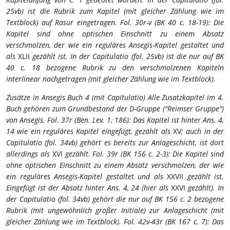
25vb) ist die Rubrik zum Kapitel (mit gleicher Zählung wie im
Textblock) auf Rasur eingetragen.
Fol. 30r-v (BK 40 c. 18-19): Die
Kapitel sind ohne optischen Einschnitt zu einem Absatz
verschmolzen, der wie ein reguläres Ansegis-Kapitel gestaltet und
als
XLII
gezählt ist. In der Capitulatio (fol. 25vb) ist die nur auf BK
40 c. 18 bezogene Rubrik zu den verschmolzenen Kapiteln
interlinear nachgetragen (mit gleicher Zählung wie im Textblock).
Zusätze in Ansegis Buch 4 (mit Capitulatio)
Alle Zusatzkapitel im 4.
Buch gehören zum Grundbestand der D-Gruppe ("Reimser Gruppe")
von Ansegis.
Fol. 37r (Ben. Lev. 1, 186): Das Kapitel ist hinter Ans. 4,
14 wie ein reguläres Kapitel eingefügt, gezählt als
XV
; auch in der
Capitulatio (fol. 34vb) gehört es bereits zur Anlageschicht, ist dort
allerdings als
XVI
gezählt.
Fol. 39r (BK 156 c. 2-3): Die Kapitel sind
ohne optischen Einschnitt zu einem Absatz verschmolzen, der wie
ein reguläres Ansegis-Kapitel gestaltet und als
XXVII
gezählt ist.
Eingefügt ist der Absatz hinter Ans. 4, 24 (hier als
XXVI
gezählt). In
der Capitulatio (fol. 34vb) gehört die nur auf BK 156 c. 2 bezogene
Rubrik (mit ungewöhnlich großer Initiale) zur Anlageschicht (mit
gleicher Zählung wie im Textblock).
Fol. 42v-43r (BK 167 c. 7): Das