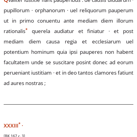
pupillorum · orphanorum · uel reliquorum pauperum
ut in primo con
uentu ante mediam diem illorum
*
rationalis
querela audiatur
et finiatur · et post
mediam diem causa regia et ecclesiarum uel
po
tentium hominum quia ipsi pauperes non habent
facultatem unde
se suscitare posint donec ad eorum
perueniant iustitiam · et in
deo tantos clamores fatiunt
ad aures nostras ;
*
XX
XII
I
·
[BK 167 c. 3]