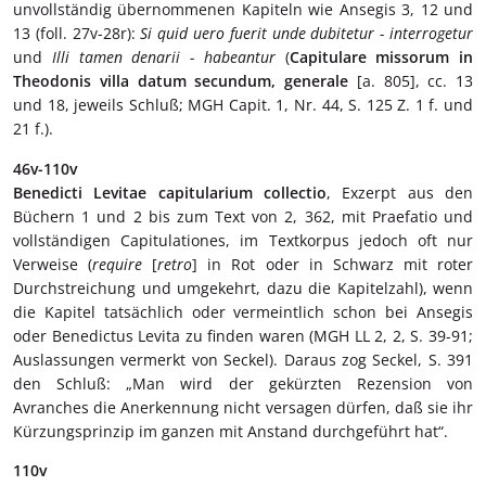
unvollständig übernommenen Kapiteln wie Ansegis 3, 12 und
13 (foll. 27v-28r):
Si quid uero fuerit unde dubitetur - interrogetur
und
Illi tamen denarii - habeantur
(
Capitulare missorum in
Theodonis villa datum secundum, generale
[a. 805], cc. 13
und 18, jeweils Schluß; MGH Capit. 1, Nr. 44, S. 125 Z. 1 f. und
21 f.).
46v-110v
Benedicti Levitae capitularium collectio
, Exzerpt aus den
Büchern 1 und 2 bis zum Text von 2, 362, mit Praefatio und
vollständigen Capitulationes, im Textkorpus jedoch oft nur
Verweise (
require
[
retro
] in Rot oder in Schwarz mit roter
Durchstreichung und umgekehrt, dazu die Kapitelzahl), wenn
die Kapitel tatsächlich oder vermeintlich schon bei Ansegis
oder Benedictus Levita zu finden waren (MGH LL 2, 2, S. 39-91;
Auslassungen vermerkt von Seckel). Daraus zog Seckel, S. 391
den Schluß: „Man wird der gekürzten Rezension von
Avranches die Anerkennung nicht versagen dürfen, daß sie ihr
Kürzungsprinzip im ganzen mit Anstand durchgeführt hat“.
110v