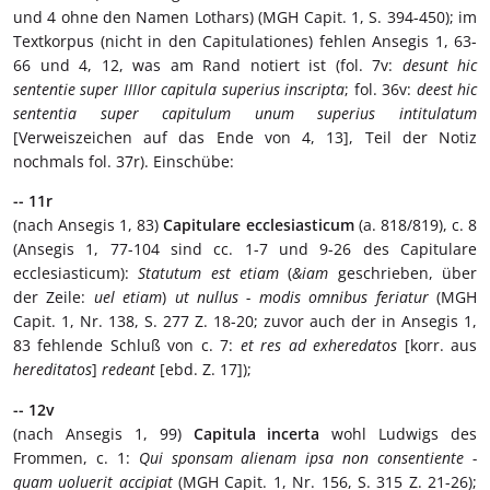
und 4 ohne den Namen Lothars) (MGH Capit. 1, S. 394-450); im
Textkorpus (nicht in den Capitulationes) fehlen Ansegis 1, 63-
66 und 4, 12, was am Rand notiert ist (fol. 7v:
desunt hic
sententie super IIIIor capitula superius inscripta
; fol. 36v:
deest hic
sententia super capitulum unum superius intitulatum
[Verweiszeichen auf das Ende von 4, 13], Teil der Notiz
nochmals fol. 37r). Einschübe:
-- 11r
(nach Ansegis 1, 83)
Capitulare ecclesiasticum
(a. 818/819), c. 8
(Ansegis 1, 77-104 sind cc. 1-7 und 9-26 des Capitulare
ecclesiasticum):
Statutum est etiam
(
&iam
geschrieben, über
der Zeile:
uel etiam
)
ut nullus - modis omnibus feriatur
(MGH
Capit. 1, Nr. 138, S. 277 Z. 18-20; zuvor auch der in Ansegis 1,
83 fehlende Schluß von c. 7:
et res ad exheredatos
[korr. aus
hereditatos
]
redeant
[ebd. Z. 17]);
-- 12v
(nach Ansegis 1, 99)
Capitula incerta
wohl Ludwigs des
Frommen, c. 1:
Qui sponsam alienam ipsa non consentiente -
quam uoluerit accipiat
(MGH Capit. 1, Nr. 156, S. 315 Z. 21-26);