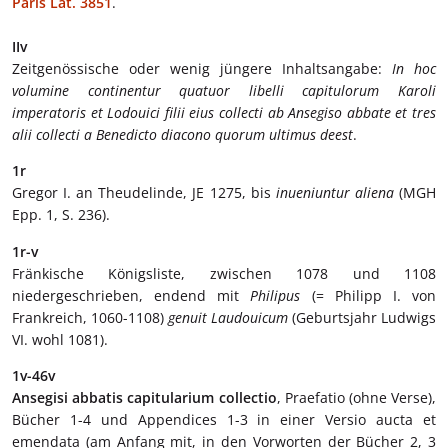
Paris Lat. 3851
.
IIv
Zeitgenössische oder wenig jüngere Inhaltsangabe:
In hoc
volumine continentur quatuor libelli capitulorum Karoli
imperatoris et Lodouici filii eius collecti ab Ansegiso abbate et tres
alii collecti a Benedicto diacono quorum ultimus deest
.
1r
Gregor I. an Theudelinde, JE 1275, bis
inueniuntur aliena
(MGH
Epp. 1, S. 236).
1r-v
Fränkische Königsliste, zwischen 1078 und 1108
niedergeschrieben, endend mit
Philipus
(= Philipp I. von
Frankreich, 1060-1108)
genuit Laudouicum
(Geburtsjahr Ludwigs
VI. wohl 1081).
1v-46v
Ansegisi abbatis capitularium collectio
, Praefatio (ohne Verse),
Bücher 1-4 und Appendices 1-3 in einer Versio aucta et
emendata (am Anfang mit, in den Vorworten der Bücher 2, 3