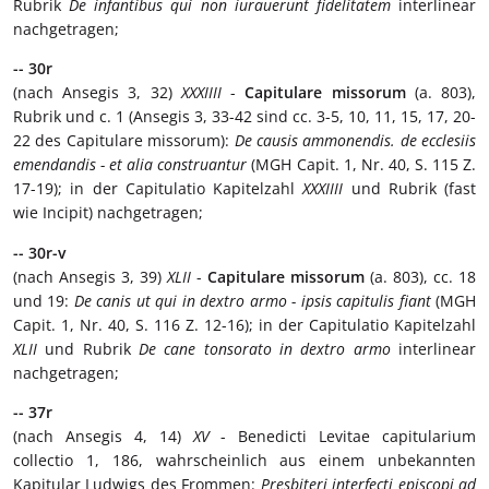
Rubrik
De infantibus qui non iurauerunt fidelitatem
interlinear
nachgetragen;
-- 30r
(nach Ansegis 3, 32)
XXXIIII
-
Capitulare missorum
(a. 803),
Rubrik und c. 1 (Ansegis 3, 33-42 sind cc. 3-5, 10, 11, 15, 17, 20-
22 des Capitulare missorum):
De causis ammonendis. de ecclesiis
emendandis - et alia construantur
(MGH Capit. 1, Nr. 40, S. 115 Z.
17-19); in der Capitulatio Kapitelzahl
XXXIIII
und Rubrik (fast
wie Incipit) nachgetragen;
-- 30r-v
(nach Ansegis 3, 39)
XLII
-
Capitulare missorum
(a. 803), cc. 18
und 19:
De canis ut qui in dextro armo - ipsis capitulis fiant
(MGH
Capit. 1, Nr. 40, S. 116 Z. 12-16); in der Capitulatio Kapitelzahl
XLII
und Rubrik
De cane tonsorato in dextro armo
interlinear
nachgetragen;
-- 37r
(nach Ansegis 4, 14)
XV
- Benedicti Levitae capitularium
collectio 1, 186, wahrscheinlich aus einem unbekannten
Kapitular Ludwigs des Frommen:
Presbiteri interfecti episcopi ad