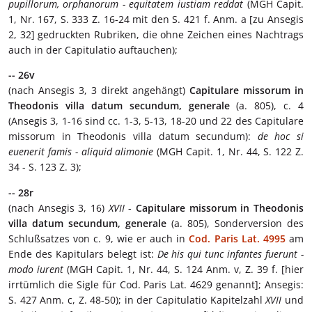
pupillorum, orphanorum - equitatem iustiam reddat
(MGH Capit.
1, Nr. 167, S. 333 Z. 16-24 mit den S. 421 f. Anm. a [zu Ansegis
2, 32] gedruckten Rubriken, die ohne Zeichen eines Nachtrags
auch in der Capitulatio auftauchen);
-- 26v
(nach Ansegis 3, 3 direkt angehängt)
Capitulare missorum in
Theodonis villa datum secundum, generale
(a. 805), c. 4
(Ansegis 3, 1-16 sind cc. 1-3, 5-13, 18-20 und 22 des Capitulare
missorum in Theodonis villa datum secundum):
de hoc si
euenerit famis - aliquid alimonie
(MGH Capit. 1, Nr. 44, S. 122 Z.
34 - S. 123 Z. 3);
-- 28r
(nach Ansegis 3, 16)
XVII
-
Capitulare missorum in Theodonis
villa datum secundum, generale
(a. 805), Sonderversion des
Schlußsatzes von c. 9, wie er auch in
Cod. Paris Lat. 4995
am
Ende des Kapitulars belegt ist:
De his qui tunc infantes fuerunt -
modo iurent
(MGH Capit. 1, Nr. 44, S. 124 Anm. v, Z. 39 f. [hier
irrtümlich die Sigle für Cod. Paris Lat. 4629 genannt]; Ansegis:
S. 427 Anm. c, Z. 48-50); in der Capitulatio Kapitelzahl
XVII
und