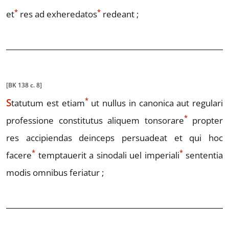
*
*
et
res ad
exheredatos
redeant ;
[BK 138 c. 8]
*
S
tatutum
est etiam
ut nullus in canonica aut regulari
*
profes
sione constitutus aliquem t
o
nsorare
propter
res accipiendas deinceps
persuadeat et qui hoc
*
*
facere
temptauerit a sinodali uel imper
i
ali
senten
tia
modis omnibus feriatur ;