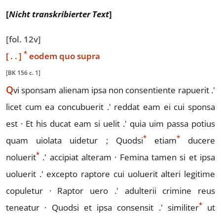
[
Nicht transkribierter Text
]
[fol. 12v]
*
[..]
eodem quo supra
[BK 156 c. 1]
Q
vi
sponsam alienam ipsa non consentiente rapuerit .'
licet cum ea concubuerit .' reddat eam ei cui sponsa
est · Et his ducat
eam si uelit .' quia uim passa potius
*
*
quam uiolata uidetur ; Quodsi
et
iam
ducere
*
n
oluerit
.' accipiat alteram · Femina tamen si et ipsa
uo
luerit .' excepto raptore cui uoluerit alteri legitime
copuletur ·
Raptor uero .' adulterii crimine reus
*
teneatur · Quodsi et ipsa con
sensit .'
similiter
ut