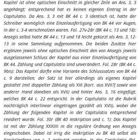
Kapitel ist ohne optischen Einschnitt in gleicher Zeile an Ans. 3, 3
angehängt; entsprechend hat es keinen eigenen Eintrag in der
Capitulatio. Da Ans. 3, 3 mit BK 44 c. 3 identisch ist, hatte der
Schreiber womöglich eine Einzelausfertigung von BK 44 vor Augen,
in der c. 3-4 verschmolzen waren.
Fol. 27v-28r (BK 44 c. 13 und 18):
Ansegis selbst hatte BK 44 c. 13 und 18 leicht gekürzt als Ans. 3, 12-
13 in seine Sammlung aufgenommen. Die beiden Zusätze hier
ergänzen jeweils ohne optischen Einschnitt den von Ansegis jeweils
ausgelassenen Schluss der Kapitel aus einer Einzelausfertigung von
BK 44. Zählung und Capitulatio sind unverändert.
Fol. 28r (BK 44 c.
9bis): Das Kapitel dürfte eine Variante des Schlusssatzes von BK 44
c. 9 darstellen; der Satz ist hier allerdings als eigenes Kapitel
gestaltet (mit doppelter Zählung als
XVI
[korr. aus
XVII
?] sowie von
anderer Hand daneben als
XVII
) und hinter Ans. 3, 16 eingefügt,
welches BK 44 c. 22 entspricht. In der Capitulatio ist die Rubrik
nachträglich interlinear eingetragen (gezählt als
XVII
), wobei die
Zählung der folgenden Kapitel in der Capitulatio entsprechend
revidiert wurde.
Fol. 30r (BK 40 Inskription und c. 1): Das Kapitel
ist mit der Zählung
XXXIIII
in die reguläre Ordnung von Ansegis
eingeschoben. Dabei ist irrig die Inskription zu BK 40 selbst als
Kapitelanfang von c. 1 gedeutet worden. In der Capitulatio (fol.