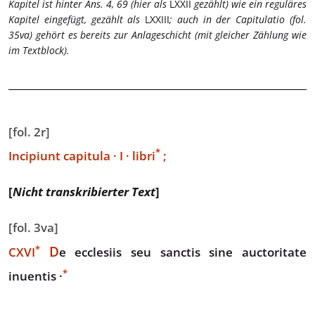
Kapitel ist hinter Ans. 4, 69 (hier als
LXXII
gezählt) wie ein reguläres
Kapitel eingefügt, gezählt als
LXXIII
; auch in der Capitulatio (fol.
35va) gehört es bereits zur Anlageschicht (mit gleicher Zählung wie
im Textblock).
[fol. 2r]
*
Incipiunt capitula
· I · libri
;
[
Nicht transkribierter Text
]
[fol. 3va]
*
D
CXVI
e
ecclesiis seu sanctis sine auctoritate
*
inuentis ·