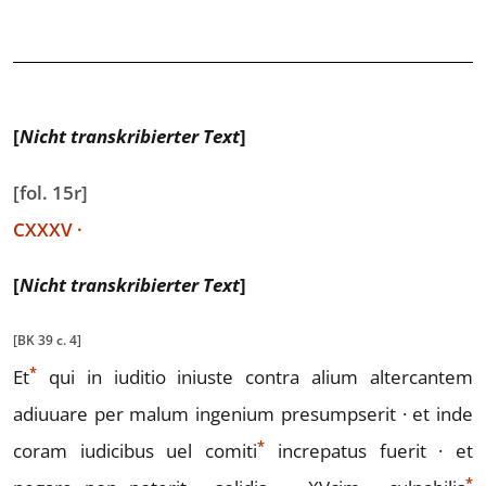
[
Nicht transkribierter Text
]
[fol. 15r]
CXXXV
·
[
Nicht transkribierter Text
]
[BK 39 c. 4]
*
Et
qui in iuditio iniuste contra alium altercantem
adiuuare per malum ingenium presumpserit · et inde
*
coram
iudicibus uel comit
i
increpatus fuerit · et
*