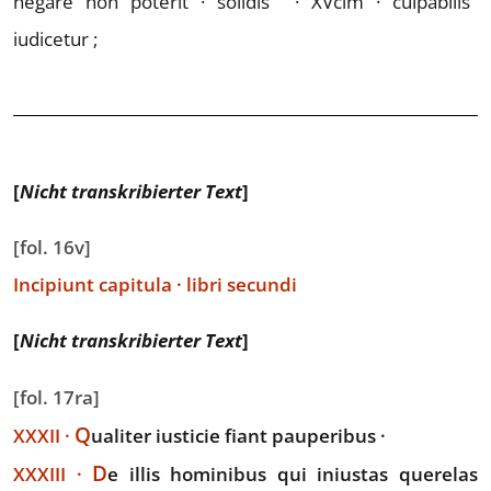
negare non poterit · solidis
· XVcim ·
culpabilis
iudicetur ;
[
Nicht transkribierter Text
]
[fol. 16v]
Incipiunt capitula · libri secundi
[
Nicht transkribierter Text
]
[fol. 17ra]
Q
XXXII
·
ualiter
iusticie fiant
pauperibus ·
D
XXXIII
·
e
illis hominibus
qui iniustas querelas