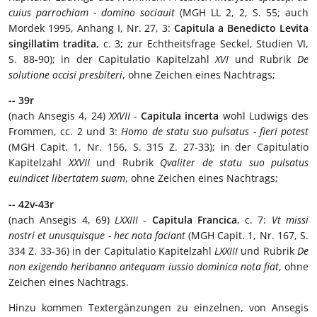
cuius parrochiam - domino sociauit
(MGH LL 2, 2, S. 55; auch
Mordek 1995, Anhang I, Nr. 27, 3:
Capitula a Benedicto Levita
singillatim tradita
, c. 3; zur Echtheitsfrage Seckel, Studien VI,
S. 88-90); in der Capitulatio Kapitelzahl
XVI
und Rubrik
De
solutione occisi presbiteri
, ohne Zeichen eines Nachtrags;
-- 39r
(nach Ansegis 4, 24)
XXVII
-
Capitula incerta
wohl Ludwigs des
Frommen, cc. 2 und 3:
Homo de statu suo pulsatus - fieri potest
(MGH Capit. 1, Nr. 156, S. 315 Z. 27-33); in der Capitulatio
Kapitelzahl
XXVII
und Rubrik
Qvaliter de statu suo pulsatus
euindicet libertatem suam
, ohne Zeichen eines Nachtrags;
-- 42v-43r
(nach Ansegis 4, 69)
LXXIII
-
Capitula Francica
, c. 7:
Vt missi
nostri et unusquisque - hec nota faciant
(MGH Capit. 1, Nr. 167, S.
334 Z. 33-36) in der Capitulatio Kapitelzahl
LXXIII
und Rubrik
De
non exigendo heribanno antequam iussio dominica nota fiat
, ohne
Zeichen eines Nachtrags.
Hinzu kommen Textergänzungen zu einzelnen, von Ansegis