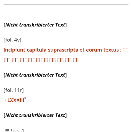
[
Nicht transkribierter Text
]
[fol. 4v]
Incipiunt capitula suprascripta et eorum textus ;
††
††††††††††††††††††††††††††††
[
Nicht transkribierter Text
]
[fol. 11r]
*
·
LXXXIII
·
[
Nicht transkribierter Text
]
[BK 138 c. 7]