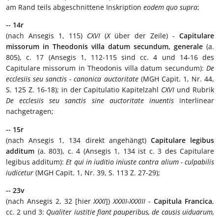
am Rand teils abgeschnittene Inskription
eodem quo supra
;
-- 14r
(nach Ansegis 1, 115)
CXVI
(
X
über der Zeile) -
Capitulare
missorum in Theodonis villa datum secundum, generale
(a.
805), c. 17 (Ansegis 1, 112-115 sind cc. 4 und 14-16 des
Capitulare missorum in Theodonis villa datum secundum):
De
ecclesiis seu sanctis - canonica auctoritate
(MGH Capit. 1, Nr. 44,
S. 125 Z. 16-18); in der Capitulatio Kapitelzahl
CXVI
und Rubrik
De ecclesiis seu sanctis sine auctoritate inuentis
interlinear
nachgetragen;
-- 15r
(nach Ansegis 1, 134 direkt angehängt)
Capitulare legibus
additum
(a. 803), c. 4 (Ansegis 1, 134 ist c. 3 des Capitulare
legibus additum):
Et qui in iuditio iniuste contra alium - culpabilis
iudicetur
(MGH Capit. 1, Nr. 39, S. 113 Z. 27-29);
-- 23v
(nach Ansegis 2, 32 [hier
XXXI
])
XXXII-XXXIII
-
Capitula Francica
,
cc. 2 und 3:
Qualiter iustitie fiant pauperibus, de causis uiduarum,