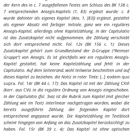
der Kern des in c. 7 ausgefallenen Textes am Schluss des BK 138 c.
7 entsprechenden Ansegis-Kapitels (1, 83) ergänzt wurde; c. 8
wurde dahinter als eigenes Kapitel (Ans. 1, [83]) ergänzt, gestaltet
als eigener Absatz mit farbiger Initiale, ganz wie ein reguläres
Ansegis-Kapitel, allerdings ohne Kapitelzählung. In der Capitulatio
ist das Zusatzkapitel nicht aufgenommen, die Zählung verschiebt
sich dort entsprechend nicht.
Fol. 12v (BK 156 c. 1): Dieses
Zusatzkapitel gehört zum Grundbestand der D-Gruppe ("Reimser
Gruppe") von Ansegis. Es ist gleichfalls wie ein reguläres Ansegis-
Kapitel gestaltet, hat keine Kapitelzählung und fehlt in der
Capitulatio. Auf dem Seitenrand, wohl teilweise beschnitten und auf
dieses Kapitel zu beziehen, die Notiz in roter Tinte:
[..] eodem quo
supra
.
Fol. 14r (BK 44 c. 17): Das Kapitel ist mit der Zählung
CXVI
(korr. aus
CVI
) in die reguläre Ordnung von Ansegis eingeschoben.
In der Capitulatio (fol. 3va) ist die Rubrik zum Kapitel (mit gleicher
Zählung wie im Text) interlinear nachgetragen worden, wobei die
bereits ausgeführte Zählung der folgenden Kapitel dort
entsprechend angepasst wurde. Die Kapitelzählung im Textblock
scheint hingegen von Anfang an das Zusatzkapitel berücksichtigt zu
haben.
Fol. 15r (BK 39 c. 4): Das Kapitel ist ohne optischen