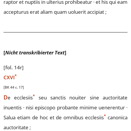
raptor et nuptiis in ulterius prohibeatur · et his
qui eam
accepturus erat aliam quam uoluerit accipiat ;
[
Nicht transkribierter Text
]
[fol. 14r]
*
C
X
VI
[BK 44 c. 17]
*
D
e
ecclesiis
seu sanctis nouiter sine auctoritate
inuentis · nisi
episcopo probante minime uenerentur ·
*
Salua etiam de hoc et de
omnibus
ecclesiis
canonica
auctoritate ;