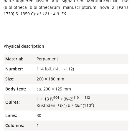
hatte kopieren lassen. Alte Signaturen: Montfaucon Nr. 168
(Bibliotheca bibliothecarum manuscriptorum nova 2 [Paris
1739] S. 1359 C);
n° 121
;
4 0. 56
Physical description
Material:
Pergament
Number:
114 foll. (I-II, 1-112)
Size:
260 × 180 mm
Body text:
ca. 200 × 125 mm
II
104
110
112
I
+ 13 IV
+ (IV-2)
+ I
Quires:
v
v
Kustoden:
I
(8
) bis
XIIII
(110
)
Lines:
30
Columns:
1