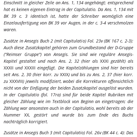
Einschnitt in gleicher Zeile an Ans. 1, 134 angehängt; entsprechend
hat es keinen eigenen Eintrag in der Capitulatio. Da Ans. 1, 134 mit
BK 39 c. 3 identisch ist, hatte der Schreiber womöglich eine
Einzelausfertigung von BK 39 vor Augen, in der c. 3-4 verschmolzen
waren.
Zusätze in Ansegis Buch 2 (mit Capitulatio)
Fol. 23v (BK 167 c. 2-3):
Auch diese Zusatzkapitel gehören zum Grundbestand der D-Gruppe
("Reimser Gruppe") von Ansegis. Sie sind wie reguläre Ansegis-
Kapitel gestaltet und nach Ans. 2, 32 (hier als
XXXI
gezählt) als
XXXII
und
XXXIII
eingefügt. Die Kapitelzählungen sind hier bereits
seit Ans. 2, 30 (hier korr. zu
XXIX
) und bis zu Ans. 2, 37 (hier korr.
zu
XXXVIII
) jeweils modifiziert, wobei die Korrekturen offensichtlich
nicht von der Einfügung der beiden Zusatzkapitel ausgelöst wurden.
In der Capitulatio (fol. 17ra) sind für beide Kapitel Rubriken mit
gleicher Zählung wie im Textblock von Beginn an eingetragen; die
Zählung war ansonsten auch in der Capitulatio, wohl bereits ab der
Nummer
XX
, gestört und wurde bis zum Ende des Buchs
nachträglich korrigiert.
Zusätze in Ansegis Buch 3 (mit Capitulatio)
Fol. 26v (BK 44 c. 4): Das