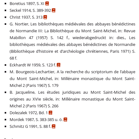
Boretius 1897, S. XI
Seckel 1914, S. 389-392
Christ 1937, S. 313
G. Nortier, Les bibliothèques médiévales des abbayes bénédictines
de Normandie III: La Bibliothèque du Mont Saint-Michel, in: Revue
Mabillon 47 (1957) S. 142 f., wiederabgedruckt in: dies., Les
bibliothèques médiévales des abbayes bénédictines de Normandie
(Bibliothèque d’histoire et d’archéologie chrétiennes, Paris 1971) S.
68 f.
Eckhardt W 1959, S. 123 f.
M. Bourgeois-Lechartier, A la recherche du scriptorium de l’abbaye
du Mont Saint-Michel, in: Millénaire monastique du Mont Saint-
Michel 2 (Paris 1967) S. 179
B. Jacqueline, Les études juridiques au Mont Saint-Michel des
origines au XVIe siècle, in: Millénaire monastique du Mont Saint-
Michel 2 (Paris 1967) S. 266
Dolezalek 1972, Bd. 1
Mordek 1987, S. 383-385 u. ö.
Schmitz G 1991, S. 88 f.