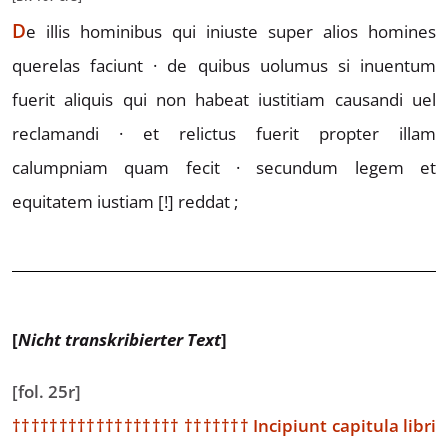
D
e
illis hominibus qui iniuste super alios homines
que
relas faciunt · de quibus uolumus si inuentum
fuerit aliquis
qui non habeat iustitiam causandi uel
reclamandi · et
relictus fuerit propter illam
calumpniam quam fecit · secundum legem
et
equitatem
iustiam
[!]
reddat ;
[
Nicht transkribierter Text
]
[fol. 25r]
††††††††††††††††††
†††††††
Incipiunt capitula libri