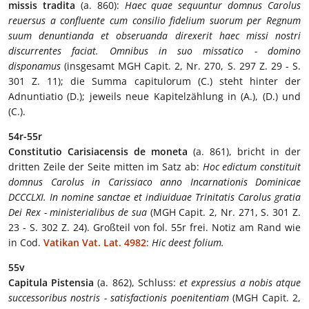
missis tradita
(a. 860):
Haec quae sequuntur domnus Carolus
reuersus a confluente cum consilio fidelium suorum per Regnum
suum denuntianda et obseruanda direxerit haec missi nostri
discurrentes faciat. Omnibus in suo missatico - domino
disponamus
(insgesamt MGH Capit. 2, Nr. 270, S. 297 Z. 29 - S.
301 Z. 11); die Summa capitulorum (C.) steht hinter der
Adnuntiatio (D.); jeweils neue Kapitelzählung in (A.), (D.) und
(C.).
54r-55r
Constitutio Carisiacensis de moneta
(a. 861), bricht in der
dritten Zeile der Seite mitten im Satz ab:
Hoc edictum constituit
domnus Carolus in Carissiaco anno Incarnationis Dominicae
DCCCLXI. In nomine sanctae et indiuiduae Trinitatis Carolus gratia
Dei Rex - ministerialibus de sua
(MGH Capit. 2, Nr. 271, S. 301 Z.
23 - S. 302 Z. 24). Großteil von fol. 55r frei. Notiz am Rand wie
in Cod.
Vatikan Vat. Lat. 4982
:
Hic deest folium.
55v
Capitula Pistensia
(a. 862), Schluss:
et expressius a nobis atque
successoribus nostris - satisfactionis poenitentiam
(MGH Capit. 2,