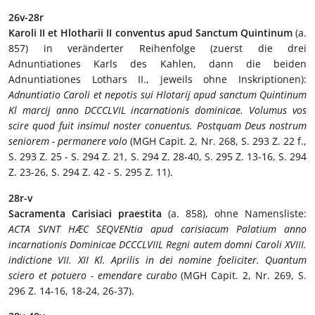
26v-28r
Karoli II et Hlotharii II conventus apud Sanctum Quintinum
(a.
857) in veränderter Reihenfolge (zuerst die drei
Adnuntiationes Karls des Kahlen, dann die beiden
Adnuntiationes Lothars II., jeweils ohne Inskriptionen):
Adnuntiatio Caroli et nepotis sui Hlotarij apud sanctum Quintinum
Kl marcij anno DCCCLVIL incarnationis dominicae. Volumus vos
scire quod fuit insimul noster conuentus. Postquam Deus nostrum
seniorem - permanere volo
(MGH Capit. 2, Nr. 268, S. 293 Z. 22 f.,
S. 293 Z. 25 - S. 294 Z. 21, S. 294 Z. 28-40, S. 295 Z. 13-16, S. 294
Z. 23-26, S. 294 Z. 42 - S. 295 Z. 11).
28r-v
Sacramenta Carisiaci praestita
(a. 858), ohne Namensliste:
ACTA SVNT HӔC SEQVENtia apud carisiacum Palatium anno
incarnationis Dominicae DCCCLVIIL Regni autem domni Caroli XVIII.
indictione VII. XII Kl. Aprilis in dei nomine foeliciter. Quantum
sciero et potuero - emendare curabo
(MGH Capit. 2, Nr. 269, S.
296 Z. 14-16, 18-24, 26-37).