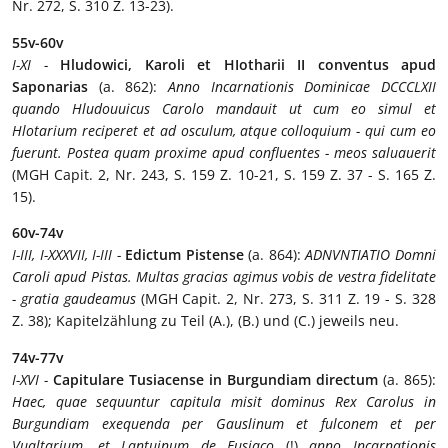
Nr. 272, S. 310 Z. 13-23).
55v-60v
I-XI -
Hludowici, Karoli et HIotharii II conventus apud
Saponarias
(a. 862):
Anno Incarnationis Dominicae DCCCLXII
quando Hludouuicus Carolo mandauit ut cum eo simul et
Hlotarium reciperet et ad osculum, atque colloquium - qui cum eo
fuerunt. Postea quam proxime apud confluentes - meos saluauerit
(MGH Capit. 2, Nr. 243, S. 159 Z. 10-21, S. 159 Z. 37 - S. 165 Z.
15).
60v-74v
I-III, I-XXXVII, I-III -
Edictum Pistense
(a. 864):
ADNVNTIATIO Domni
Caroli apud Pistas. Multas gracias agimus vobis de vestra fidelitate
- gratia gaudeamus
(MGH Capit. 2, Nr. 273, S. 311 Z. 19 - S. 328
Z. 38); Kapitelzählung zu Teil (A.), (B.) und (C.) jeweils neu.
74v-77v
I-XVI -
Capitulare Tusiacense in Burgundiam directum
(a. 865):
Haec, quae sequuntur capitula misit dominus Rex Carolus in
Burgundiam exequenda per Gauslinum et fulconem et per
Vualtarium, et Lantuinum de Eusiaco
(!)
anno Incarnationis