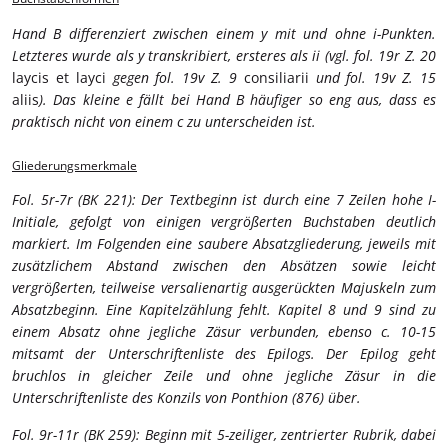
Hand B differenziert zwischen einem y mit und ohne i-Punkten.
Letzteres wurde als y transkribiert, ersteres als ii (vgl. fol. 19r Z. 20
laycis et layci
gegen fol. 19v Z. 9
consiliarii
und fol. 19v Z. 15
aliis
). Das kleine e fällt bei Hand B häufiger so eng aus, dass es
praktisch nicht von einem c zu unterscheiden ist.
Gliederungsmerkmale
Fol. 5r-7r (BK 221): Der Textbeginn ist durch eine 7 Zeilen hohe I-
Initiale, gefolgt von einigen vergrößerten Buchstaben deutlich
markiert. Im Folgenden eine saubere Absatzgliederung, jeweils mit
zusätzlichem Abstand zwischen den Absätzen sowie leicht
vergrößerten, teilweise versalienartig ausgerückten Majuskeln zum
Absatzbeginn. Eine Kapitelzählung fehlt. Kapitel 8 und 9 sind zu
einem Absatz ohne jegliche Zäsur verbunden, ebenso c. 10-15
mitsamt der Unterschriftenliste des Epilogs. Der Epilog geht
bruchlos in gleicher Zeile und ohne jegliche Zäsur in die
Unterschriftenliste des Konzils von Ponthion (876) über.
Fol. 9r-11r (BK 259): Beginn mit 5-zeiliger, zentrierter Rubrik, dabei