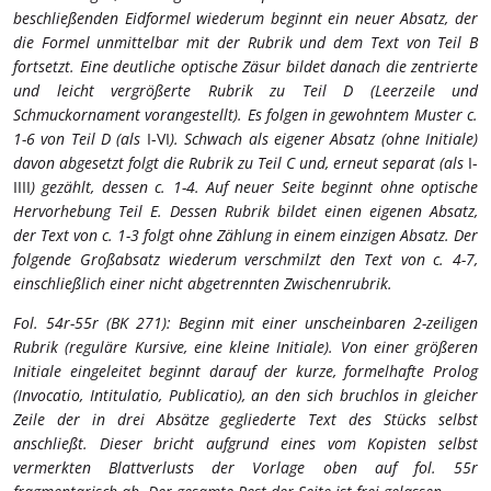
beschließenden Eidformel wiederum beginnt ein neuer Absatz, der
die Formel unmittelbar mit der Rubrik und dem Text von Teil B
fortsetzt. Eine deutliche optische Zäsur bildet danach die zentrierte
und leicht vergrößerte Rubrik zu Teil D (Leerzeile und
Schmuckornament vorangestellt). Es folgen in gewohntem Muster c.
1-6 von Teil D (als
I-VI
). Schwach als eigener Absatz (ohne Initiale)
davon abgesetzt folgt die Rubrik zu Teil C und, erneut separat (als
I-
IIII
) gezählt, dessen c. 1-4. Auf neuer Seite beginnt ohne optische
Hervorhebung Teil E. Dessen Rubrik bildet einen eigenen Absatz,
der Text von c. 1-3 folgt ohne Zählung in einem einzigen Absatz. Der
folgende Großabsatz wiederum verschmilzt den Text von c. 4-7,
einschließlich einer nicht abgetrennten Zwischenrubrik.
Fol. 54r-55r (BK 271): Beginn mit einer unscheinbaren 2-zeiligen
Rubrik (reguläre Kursive, eine kleine Initiale). Von einer größeren
Initiale eingeleitet beginnt darauf der kurze, formelhafte Prolog
(Invocatio, Intitulatio, Publicatio), an den sich bruchlos in gleicher
Zeile der in drei Absätze gegliederte Text des Stücks selbst
anschließt. Dieser bricht aufgrund eines vom Kopisten selbst
vermerkten Blattverlusts der Vorlage oben auf fol. 55r