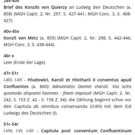
28v-40v
Brief des Konzils von Quierzy
an Ludwig den Deutschen (a.
858) (MGH Capit. 2, Nr. 297, S. 427-441; MGH Conc. 3, S. 408-
427).
40v-45v
Konzil von Metz
(a. 859) (MGH Capit. 2, Nr. 298, S. 442-446;
MGH Conc. 3, S. 438-444).
46r-v
Leer (Ende der Lage).
47r-51r
I-XIII, I-VII
-
Hludowici, Karoli et Hlotharii II conventus apud
Confluentes
(a. 860):
Adnuntiatio Domini charoli. Vos scitis
quomodo aliquanti homines - finem imposuit
(MGH Capit. 2, Nr.
242, S. 153 Z. 42 - S. 158 Z. 34); die Zählung beginnt schon vor
den Capitula ab omnibus conservanda (
II-XIII
) mit dem Eid
Ludwigs des Deutschen (
I
).
51r-54r
I-VIII, I-VI, I-IIII
-
Capitula post conventum Confluentinum