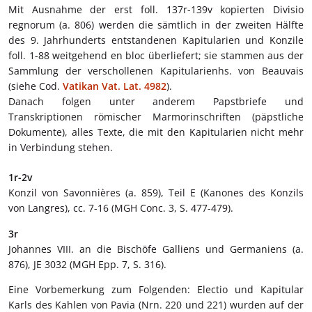
Mit Ausnahme der erst foll. 137r-139v kopierten Divisio
regnorum (a. 806) werden die sämtlich in der zweiten Hälfte
des 9. Jahrhunderts entstandenen Kapitularien und Konzile
foll. 1-88 weitgehend en bloc überliefert; sie stammen aus der
Sammlung der verschollenen Kapitularienhs. von Beauvais
(siehe Cod.
Vatikan Vat. Lat. 4982
).
Danach folgen unter anderem Papstbriefe und
Transkriptionen römischer Marmorinschriften (päpstliche
Dokumente), alles Texte, die mit den Kapitularien nicht mehr
in Verbindung stehen.
1r-2v
Konzil von Savonnières (a. 859), Teil E (Kanones des Konzils
von Langres), cc. 7-16 (MGH Conc. 3, S. 477-479).
3r
Johannes VIII. an die Bischöfe Galliens und Germaniens (a.
876), JE 3032 (MGH Epp. 7, S. 316).
Eine Vorbemerkung zum Folgenden: Electio und Kapitular
Karls des Kahlen von Pavia (Nrn. 220 und 221) wurden auf der