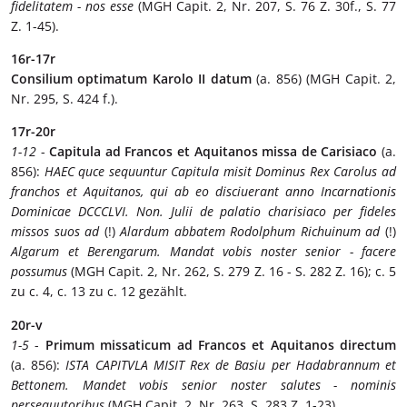
fidelitatem - nos esse
(MGH Capit. 2, Nr. 207, S. 76 Z. 30f., S. 77
Z. 1-45).
16r-17r
Consilium optimatum Karolo II datum
(a. 856) (MGH Capit. 2,
Nr. 295, S. 424 f.).
17r-20r
1-12
-
Capitula ad Francos et Aquitanos missa de Carisiaco
(a.
856):
HAEC quce sequuntur Capitula misit Dominus Rex Carolus ad
franchos et Aquitanos, qui ab eo disciuerant anno Incarnationis
Dominicae DCCCLVI. Non. Julii de palatio charisiaco per fideles
missos suos ad
(!)
Alardum abbatem Rodolphum Richuinum ad
(!)
Algarum et Berengarum. Mandat vobis noster senior - facere
possumus
(MGH Capit. 2, Nr. 262, S. 279 Z. 16 - S. 282 Z. 16); c. 5
zu c. 4, c. 13 zu c. 12 gezählt.
20r-v
1-5
-
Primum missaticum ad Francos et Aquitanos directum
(a. 856):
ISTA CAPITVLA MISIT Rex de Basiu per Hadabrannum et
Bettonem. Mandet vobis senior noster salutes - nominis
persequutoribus
(MGH Capit. 2, Nr. 263, S. 283 Z. 1-23).