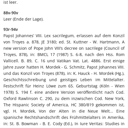
ist leer.
88v-90v
Leer (Ende der Lage).
93r-94v
Papst Johannes’ VIII. Lex sacrilegum, erlassen auf dem Konzil
von Troyes a. 878, JE 3180; ed. St. Kuttner - W. Hartmann, A
new version of Pope John VIII’s decree on sacrilege (Council of
Troyes, 878), in: BMCL 17 (1987) S. 6-8, nach den Hss. Rom
Vallicell. B. 89, C. 16 und Vatikan Vat. Lat. 4886. Erst einige
Jahre zuvor hatten H. Mordek - G. Schmitz, Papst Johannes VIII.
und das Konzil von Troyes (878), in: K. Hauck - H. Mordek (Hg.),
Geschichtsschreibung und geistiges Leben im Mittelalter.
Festschrift für Heinz Löwe zum 65. Geburtstag (Köln - Wien
1978) S. 194 f. eine andere Version veröffentlicht nach Cod.
Oxford Rawlinson C. 290, zu dem inzwischen Cod. New York,
The Hispanic Society of America, HC 380/819 gekommen ist,
vgl. H. Mordek, Von der Alten in die Neue Welt... Eine
spanische Rechtshandschrift des Frühmittelalters in Amerika,
in: St. B. Bowman - B. E. Cody (Ed.), In Iure Veritas: Studies in