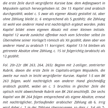
die erste Zeile durch vergrößerte Kursive bzw. dem Anfangswort in
Majuskeln optisch hervorgehoben ist. Die 15 Kapitel sind arabisch
durchgezählt, wobei c. 5 zwar als eigener Absatz gestaltet ist, aber
ohne Zählung bleibt (c. 6 entsprechend als
5
gezählt); die Zählung
ist wohl von anderer Hand erst nachträglich ergänzt worden. Jedes
Kapitel bildet einen eigenen Absatz mit einer kleinen Initiale.
Kapitel 12 wurde zunächst offenbar noch vom Schreiber selbst (in
Übernahme seiner Vorlage?) römisch als
XII
gezählt, dann aber von
anderer Hand zu arabisch
11
korrigiert. Kapitel 13-14 bleiben als
getrennte Absätze ohne Zählung, c. 15 ist folgerichtig (arabisch) als
12
gezählt.
Fol. 20r-22r (BK 263, 264, 265): Beginn mit 2-zeiliger, zentrierter
Rubrik, davon die erste Zeile in Capitalis-artigen Majuskeln, die
zweite nur noch in leicht vergrößerter Kursive. Kapitel 1-5 von BK
263 folgen, wohl nachträglich von anderer Hand gleichmäßig
arabisch gezählt, wobei an c. 5 bruchlos in gleicher Zeile die
optisch nicht abweichende Rubrik von BK 264 anschließt. Die sechs
Kapitel von BK 264 folgen entsprechend als eigene Absätze, erneut
mit nachträglicher, fortlaufender arabischer Zählung ab
6
. Irrig
wird dabei c. 2 in der Zählung übersprungen, so dass c. 3-6 als
7-