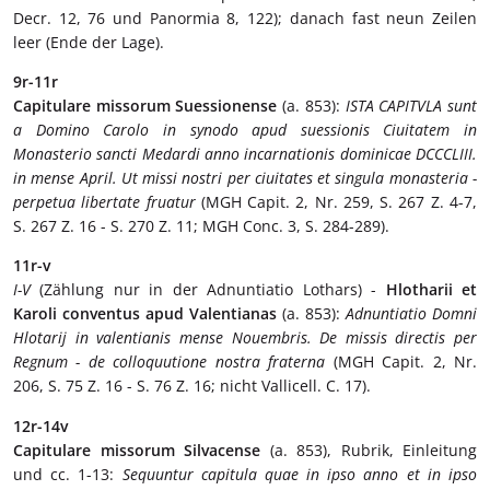
Decr. 12, 76 und Panormia 8, 122); danach fast neun Zeilen
leer (Ende der Lage).
9r-11r
Capitulare missorum Suessionense
(a. 853):
ISTA CAPITVLA sunt
a Domino Carolo in synodo apud suessionis Ciuitatem in
Monasterio sancti Medardi anno incarnationis dominicae DCCCLIII.
in mense April. Ut missi nostri per ciuitates et singula monasteria -
perpetua libertate fruatur
(MGH Capit. 2, Nr. 259, S. 267 Z. 4-7,
S. 267 Z. 16 - S. 270 Z. 11; MGH Conc. 3, S. 284-289).
11r-v
I-V
(Zählung nur in der Adnuntiatio Lothars) -
Hlotharii et
Karoli conventus apud Valentianas
(a. 853):
Adnuntiatio Domni
Hlotarij in valentianis mense Nouembris. De missis directis per
Regnum - de colloquutione nostra fraterna
(MGH Capit. 2, Nr.
206, S. 75 Z. 16 - S. 76 Z. 16; nicht Vallicell. C. 17).
12r-14v
Capitulare missorum Silvacense
(a. 853), Rubrik, Einleitung
und cc. 1-13:
Sequuntur capitula quae in ipso anno et in ipso