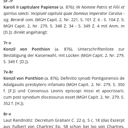
5r-7r
Karoli II capitulare Papiense
(a. 876):
IN Nomine Patris et Filii et
spiritus sancti. Incipiunt capitula quae Domnus Imperator Carolus -
sig. Berardi com.
(MGH Capit. 2, Nr. 221, S. 101 Z. 6 - S. 104 Z. 5;
MGH Capit. 2, Nr. 279, S. 348 Z. 34 - S. 349 Z. 4 mit Anm. m
[D.]); direkt angehängt:
7r-v
Konzil von Ponthion
(a. 876), Unterschriftenliste zur
Bestätigung der Kaiserwahl, mit Lücken (MGH Capit. 2, Nr. 279,
S. 349 f. [D.]).
7v-8r
Konzil von Ponthion
(a. 876), Definitio synodi Pontigonensis de
Adalgaudo presbytero infamato (MGH Capit. 2, Nr. 279, S. 350
f. [F.]) und Consensus Leonis episcopi missi et apocrisiarii,
cum post synodum discessurus esset (MGH Capit. 2, Nr. 279, S.
352 f. [H.]).
8r-v
Laut Randnotiz: Decretum Gratiani C. 22 q. 5 c. 18 (das Exzerpt
aus Fulbert von Chartres’ Ep. 58 schon bei Ivo von Chartres,