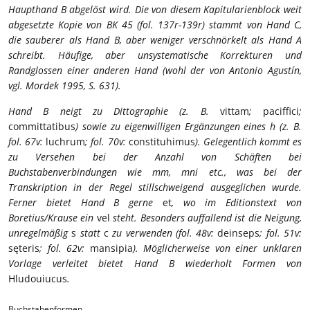
Haupthand B abgelöst wird. Die von diesem Kapitularienblock weit
abgesetzte Kopie von BK 45 (fol. 137r-139r) stammt von Hand C,
die sauberer als Hand B, aber weniger verschnörkelt als Hand A
schreibt. Häufige, aber unsystematische Korrekturen und
Randglossen einer anderen Hand (wohl der von Antonio Agustín,
vgl. Mordek 1995, S. 631).
Hand B neigt zu Dittographie (z. B.
vittam
;
paciffici
;
committatibus
) sowie zu eigenwilligen Ergänzungen eines h (z. B.
fol. 67v:
luchrum
; fol. 70v:
constituhimus
). Gelegentlich kommt es
zu Versehen bei der Anzahl von Schäften bei
Buchstabenverbindungen wie mm, mni etc., was bei der
Transkription in der Regel stillschweigend ausgeglichen wurde.
Ferner bietet Hand B gerne
et
, wo im Editionstext von
Boretius/Krause ein
vel
steht. Besonders auffallend ist die Neigung,
unregelmäßig
s
statt
c
zu verwenden (fol. 48v:
deinseps
; fol. 51v:
sęteris
; fol. 62v:
mansipia
). Möglicherweise von einer unklaren
Vorlage verleitet bietet Hand B wiederholt Formen von
Hludouiucus
.
Buchstabenformen