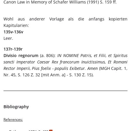
Canon Law in Memory of Schafer Williams (1991) S. 159 ff.
Wohl aus anderer Vorlage als die anfangs kopierten
Kapitularien:
135v-136v
Leer.
137r-139r
Divisio regnorum
(a. 806):
IN NOMINE Patris, et Filii, et Spiritus
sancti Imperator Caesar Rex francorum Inuictissimus, Et Romani
Rector Imperii, Pius foelix - populis Exibetur. Amen
(MGH Capit. 1,
Nr. 45, S. 126 Z. 32 [mit Anm. a] - S. 130 Z. 15).
Bibliography
References: