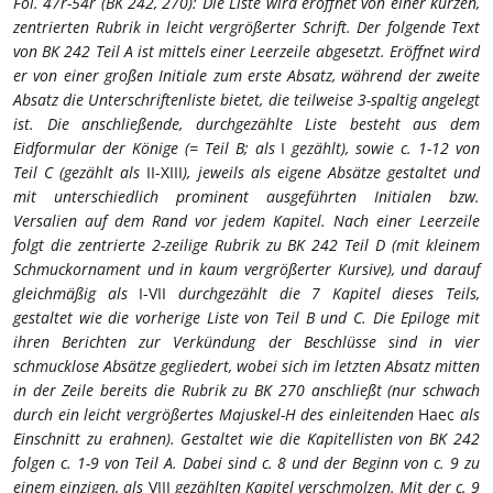
Fol. 47r-54r (BK 242, 270): Die Liste wird eröffnet von einer kurzen,
zentrierten Rubrik in leicht vergrößerter Schrift. Der folgende Text
von BK 242 Teil A ist mittels einer Leerzeile abgesetzt. Eröffnet wird
er von einer großen Initiale zum erste Absatz, während der zweite
Absatz die Unterschriftenliste bietet, die teilweise 3-spaltig angelegt
ist. Die anschließende, durchgezählte Liste besteht aus dem
Eidformular der Könige (= Teil B; als
I
gezählt), sowie c. 1-12 von
Teil C (gezählt als
II-XIII
), jeweils als eigene Absätze gestaltet und
mit unterschiedlich prominent ausgeführten Initialen bzw.
Versalien auf dem Rand vor jedem Kapitel. Nach einer Leerzeile
folgt die zentrierte 2-zeilige Rubrik zu BK 242 Teil D (mit kleinem
Schmuckornament und in kaum vergrößerter Kursive), und darauf
gleichmäßig als
I-VII
durchgezählt die 7 Kapitel dieses Teils,
gestaltet wie die vorherige Liste von Teil B und C. Die Epiloge mit
ihren Berichten zur Verkündung der Beschlüsse sind in vier
schmucklose Absätze gegliedert, wobei sich im letzten Absatz mitten
in der Zeile bereits die Rubrik zu BK 270 anschließt (nur schwach
durch ein leicht vergrößertes Majuskel-H des einleitenden
Haec
als
Einschnitt zu erahnen). Gestaltet wie die Kapitellisten von BK 242
folgen c. 1-9 von Teil A. Dabei sind c. 8 und der Beginn von c. 9 zu
einem einzigen, als
VIII
gezählten Kapitel verschmolzen. Mit der c. 9