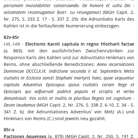
personam inuiolabiliter conseruanda. De honore et cultu Dei -
voluntatem reconiugamur
(korr. zu
reiungamur
) (MGH Capit. 2,
Nr. 275, S. 333 Z. 17 - S. 337 Z. 29); die Adnuntiatio Karls des
Kahlen ist in die fortlaufende Numerierung einbezogen.
82v-85r
I-III, I-IIII
-
Electionis Karoli capitula in regno Hlotharii factae
(a. 869), mit den ausführlichen Zwischenrubriken zur
Responsio Karls des Kahlen und zur Adnuntiatio Hinkmars von
Reims, ohne abschließende Benedictiones:
Anno incarnationis
Dominicae DCCCLX.IX. indictione secunda ii Id. Septembris Metis
ciuitatis in Ecclesia sancti Stephani martyris haec, quae sequuntur
capitula Aduentius Episcopus ipsius ciuitatis coram Rege et
Episcopis qui adfuerunt publice populo et scriptis et verbo
denuntiauit. Vos scitis et multis in pluribus Regnis est cognitum -
Deum laudamus
(MGH Capit. 2, Nr. 276, S. 338 Z. 6-10, Z. 34 - S.
341 Z. 6); die Adnuntiationes Adventius’ von Metz (A.) und
Hinkmars von Reims (C.) sind jeweils neu gezählt.
85r-v
Pactiones Aquenses
(a. 870) (MGH Capit. 2, Nr. 250, S. 191 Z.