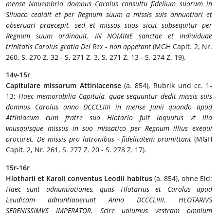
mense Nouembrio domnus Carolus consultu fidelium suorum in
Siluaco cedidit et per Regnum suum a missis suis annuntiari et
obseruari praecepit, sed et missos suos sicut subsequitur per
Regnum suum ordinauit. IN NOMINE sanctae et indiuiduae
trinitatis Carolus gratia Dei Rex - non appetant
(MGH Capit. 2, Nr.
260, S. 270 Z. 32 - S. 271 Z. 3, S. 271 Z. 13 - S. 274 Z. 19).
14v-15r
Capitulare missorum Attiniacense
(a. 854), Rubrik und cc. 1-
13:
Haec memorabilia Capitula, quae sequuntur dedit missis suis
domnus Carolus anno DCCCLIIII in mense Junii quando apud
Attiniacum cum fratre suo Hlotario fuit loquutus vt illa
vnusquisque missus in suo missatico per Regnum illius exequi
procuret. De missis pro latronibus - fidelitatem promittant
(MGH
Capit. 2, Nr. 261, S. 277 Z. 20 - S. 278 Z. 17).
15r-16r
Hlotharii et Karoli conventus Leodii habitus
(a. 854), ohne Eid:
Haec sunt adnuntiationes, quas Hlotarius et Carolus apud
Leudicam adnuntiauerunt Anno DCCCLIIII. HLOTARIVS
SERENISSIMVS IMPERATOR. Scire uolumus vestram omnium