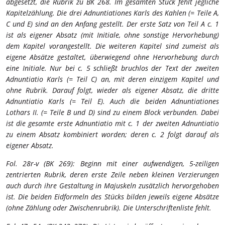
abgesetzt, die Rubrik zu BK 268. Im gesamten Stück fehlt jegliche
Kapitelzählung. Die drei Adnuntiationes Karls des Kahlen (= Teile A,
C und E) sind an den Anfang gestellt. Der erste Satz von Teil A c. 1
ist als eigener Absatz (mit Initiale, ohne sonstige Hervorhebung)
dem Kapitel vorangestellt. Die weiteren Kapitel sind zumeist als
eigene Absätze gestaltet, überwiegend ohne Hervorhebung durch
eine Initiale. Nur bei c. 5 schließt bruchlos der Text der zweiten
Adnuntiatio Karls (= Teil C) an, mit deren einzigem Kapitel und
ohne Rubrik. Darauf folgt, wieder als eigener Absatz, die dritte
Adnuntiatio Karls (= Teil E). Auch die beiden Adnuntiationes
Lothars II. (= Teile B und D) sind zu einem Block verbunden. Dabei
ist die gesamte erste Adnuntiatio mit c. 1 der zweiten Adnuntiatio
zu einem Absatz kombiniert worden; deren c. 2 folgt darauf als
eigener Absatz.
Fol. 28r-v (BK 269): Beginn mit einer aufwendigen, 5-zeiligen
zentrierten Rubrik, deren erste Zeile neben kleinen Verzierungen
auch durch ihre Gestaltung in Majuskeln zusätzlich hervorgehoben
ist. Die beiden Eidformeln des Stücks bilden jeweils eigene Absätze
(ohne Zählung oder Zwischenrubrik). Die Unterschriftenliste fehlt.