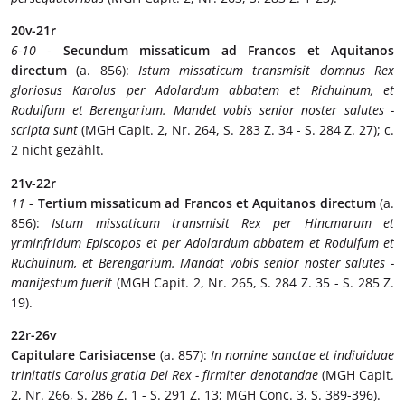
20v-21r
6-10
-
Secundum missaticum ad Francos et Aquitanos
directum
(a. 856):
Istum missaticum transmisit domnus Rex
gloriosus Karolus per Adolardum abbatem et Richuinum, et
Rodulfum et Berengarium. Mandet vobis senior noster salutes -
scripta sunt
(MGH Capit. 2, Nr. 264, S. 283 Z. 34 - S. 284 Z. 27); c.
2 nicht gezählt.
21v-22r
11
-
Tertium missaticum ad Francos et Aquitanos directum
(a.
856):
Istum missaticum transmisit Rex per Hincmarum et
yrminfridum Episcopos et per Adolardum abbatem et Rodulfum et
Ruchuinum, et Berengarium. Mandat vobis senior noster salutes -
manifestum fuerit
(MGH Capit. 2, Nr. 265, S. 284 Z. 35 - S. 285 Z.
19).
22r-26v
Capitulare Carisiacense
(a. 857):
In nomine sanctae et indiuiduae
trinitatis Carolus gratia Dei Rex - firmiter denotandae
(MGH Capit.
2, Nr. 266, S. 286 Z. 1 - S. 291 Z. 13; MGH Conc. 3, S. 389-396).