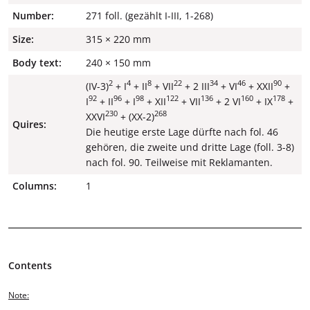
Number:
271 foll. (gezählt I-III, 1-268)
Size:
315 × 220 mm
Body text:
240 × 150 mm
2
4
8
22
34
46
90
(IV-3)
+ I
+ II
+ VII
+ 2 III
+ VI
+ XXII
+
92
96
98
122
136
160
178
I
+ II
+ I
+ XII
+ VII
+ 2 VI
+ IX
+
230
268
XXVI
+ (XX-2)
Quires:
Die heutige erste Lage dürfte nach fol. 46
gehören, die zweite und dritte Lage (foll. 3-8)
nach fol. 90. Teilweise mit Reklamanten.
Columns:
1
Contents
Note: