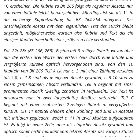
10
erscheinen. Die Rubrik zu BK 265 folgt als regulärer Absatz, nur
von einer Initiale leicht hervorgehoben. Allerdings ist sie als
11
in
die vorherige Kapitelzählung für BK 264-264 integriert. Der
anschließende Absatz mit dem eigentlichen Text des Stücks bleibt
ungezählt, möglicherweise wurden also Rubrik und Text als ein
einziges Kapitel innerhalb einer größeren Liste verstanden.
Fol. 22r-28r (BK 266, 268): Beginn mit 3-zeiliger Rubrik, wovon aber
nur die ersten drei Worte der ersten Zeile durch eine Intiale und
vergrößerte Kursive optisch hervorgehoben sind. Von den 10
Kapiteln von BK 266 Teil A ist nur c. 3 mit einer Zählung versehen
(als
III
); c. 1-8 sind als je eigener Absatz gestaltet, c. 9-10 sind zu
einem gemeinsamen Absatz verbunden. Teil B beginnt mit einer
prominenten Rubrik (2-zeilig, zentriert, in Majuskeln). Der Text ist
ansonsten nur in zwei (ungezählte) Absätze unterteilt. Teil C
beginnt mit einer zentrierten 2-zeiligen Rubrik in vergrößerter
Kursive. Die 11 Kapitel bleiben ohne Zählung und sind in Absätze
mit Initialen gegliedert, wobei c. 11 in zwei Absätze aufgespalten
ist. Es folgt in neuer Zeile, aber als einfacher Absatz gestaltet und
optisch somit nicht markant vom letzten Absatz des vorigen Stücks