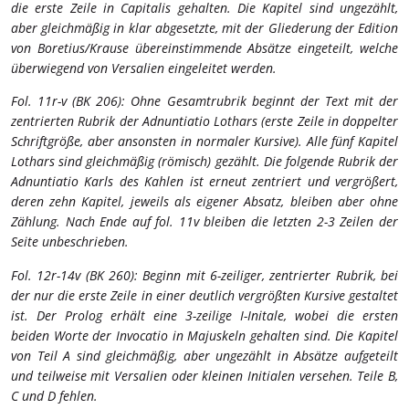
die erste Zeile in Capitalis gehalten. Die Kapitel sind ungezählt,
aber gleichmäßig in klar abgesetzte, mit der Gliederung der Edition
von Boretius/Krause übereinstimmende Absätze eingeteilt, welche
überwiegend von Versalien eingeleitet werden.
Fol. 11r-v (BK 206): Ohne Gesamtrubrik beginnt der Text mit der
zentrierten Rubrik der Adnuntiatio Lothars (erste Zeile in doppelter
Schriftgröße, aber ansonsten in normaler Kursive). Alle fünf Kapitel
Lothars sind gleichmäßig (römisch) gezählt. Die folgende Rubrik der
Adnuntiatio Karls des Kahlen ist erneut zentriert und vergrößert,
deren zehn Kapitel, jeweils als eigener Absatz, bleiben aber ohne
Zählung. Nach Ende auf fol. 11v bleiben die letzten 2-3 Zeilen der
Seite unbeschrieben.
Fol. 12r-14v (BK 260): Beginn mit 6-zeiliger, zentrierter Rubrik, bei
der nur die erste Zeile in einer deutlich vergrößten Kursive gestaltet
ist. Der Prolog erhält eine 3-zeilige I-Initale, wobei die ersten
beiden Worte der Invocatio in Majuskeln gehalten sind. Die Kapitel
von Teil A sind gleichmäßig, aber ungezählt in Absätze aufgeteilt
und teilweise mit Versalien oder kleinen Initialen versehen. Teile B,
C und D fehlen.