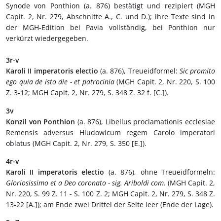
Synode von Ponthion (a. 876) bestätigt und rezipiert (MGH
Capit. 2, Nr. 279, Abschnitte A., C. und D.); ihre Texte sind in
der MGH-Edition bei Pavia vollständig, bei Ponthion nur
verkürzt wiedergegeben.
3r-v
Karoli II imperatoris electio
(a. 876), Treueidformel:
Sic promito
ego quia de isto die - et patrocinia
(MGH Capit. 2, Nr. 220, S. 100
Z. 3-12; MGH Capit. 2, Nr. 279, S. 348 Z. 32 f. [C.]).
3v
Konzil von Ponthion
(a. 876), Libellus proclamationis ecclesiae
Remensis adversus Hludowicum regem Carolo imperatori
oblatus (MGH Capit. 2, Nr. 279, S. 350 [E.]).
4r-v
Karoli II imperatoris electio
(a. 876), ohne Treueidformeln:
Gloriosissimo et a Deo coronato - sig. Ariboldi com.
(MGH Capit. 2,
Nr. 220, S. 99 Z. 11 - S. 100 Z. 2; MGH Capit. 2, Nr. 279, S. 348 Z.
13-22 [A.]); am Ende zwei Drittel der Seite leer (Ende der Lage).