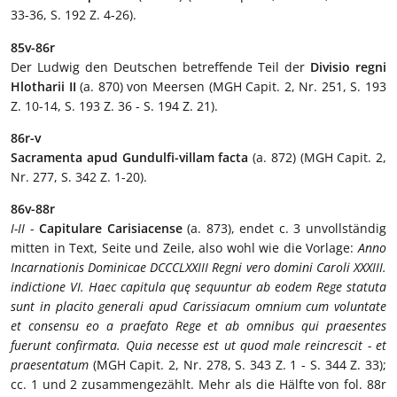
33-36, S. 192 Z. 4-26).
85v-86r
Der Ludwig den Deutschen betreffende Teil der
Divisio regni
Hlotharii II
(a. 870) von Meersen (MGH Capit. 2, Nr. 251, S. 193
Z. 10-14, S. 193 Z. 36 - S. 194 Z. 21).
86r-v
Sacramenta apud Gundulfi-villam facta
(a. 872) (MGH Capit. 2,
Nr. 277, S. 342 Z. 1-20).
86v-88r
I-II
-
Capitulare Carisiacense
(a. 873), endet c. 3 unvollständig
mitten in Text, Seite und Zeile, also wohl wie die Vorlage:
Anno
Incarnationis Dominicae DCCCLXXIII Regni vero domini Caroli XXXIII.
indictione VI. Haec capitula quę sequuntur ab eodem Rege statuta
sunt in placito generali apud Carissiacum omnium cum voluntate
et consensu eo a praefato Rege et ab omnibus qui praesentes
fuerunt confirmata. Quia necesse est ut quod male reincrescit - et
praesentatum
(MGH Capit. 2, Nr. 278, S. 343 Z. 1 - S. 344 Z. 33);
cc. 1 und 2 zusammengezählt. Mehr als die Hälfte von fol. 88r