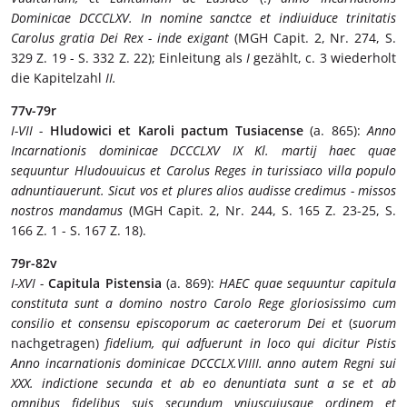
Dominicae DCCCLXV. In nomine sanctce et indiuiduce trinitatis
Carolus gratia Dei Rex - inde exigant
(MGH Capit. 2, Nr. 274, S.
329 Z. 19 - S. 332 Z. 22); Einleitung als
I
gezählt, c. 3 wiederholt
die Kapitelzahl
II.
77v-79r
I-VII -
Hludowici et Karoli pactum Tusiacense
(a. 865):
Anno
Incarnationis dominicae DCCCLXV IX Kl. martij haec quae
sequuntur Hludouuicus et Carolus Reges in turissiaco villa populo
adnuntiauerunt. Sicut vos et plures alios audisse credimus - missos
nostros mandamus
(MGH Capit. 2, Nr. 244, S. 165 Z. 23-25, S.
166 Z. 1 - S. 167 Z. 18).
79r-82v
I-XVI -
Capitula Pistensia
(a. 869):
HAEC quae sequuntur capitula
constituta sunt a domino nostro Carolo Rege gloriosissimo cum
consilio et consensu episcoporum ac caeterorum Dei et
(
suorum
nachgetragen)
fidelium, qui adfuerunt in loco qui dicitur Pistis
Anno incarnationis dominicae DCCCLX.VIIII. anno autem Regni sui
XXX. indictione secunda et ab eo denuntiata sunt a se et ab
omnibus fidelibus suis secundum vniuscuiusque ordinem et