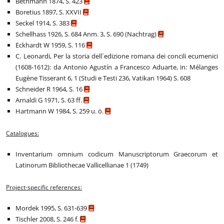
Bethmann 1874, S. 423
Boretius 1897, S. XXVII
Seckel 1914, S. 383
Schellhass 1926, S. 684 Anm. 3, S. 690 (Nachtrag)
Eckhardt W 1959, S. 116
C. Leonardi, Per la storia dell´edizione romana dei concili ecumenici
(1608-1612): da Antonio Agustín a Francesco Aduarte, in: Mélanges
Eugène Tisserant 6, 1 (Studi e Testi 236, Vatikan 1964) S. 608
Schneider R 1964, S. 16
Arnaldi G 1971, S. 63 ff.
Hartmann W 1984, S. 259 u. ö.
Catalogues:
Inventarium omnium codicum Manuscriptorum Graecorum et
Latinorum Bibliothecae Vallicellianae 1 (1749)
Project-specific references:
Mordek 1995, S. 631-639
Tischler 2008, S. 246 f.