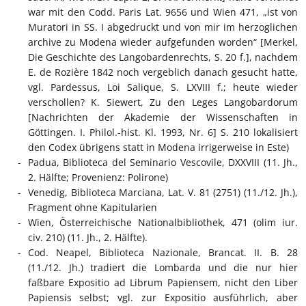
war mit den Codd. Paris Lat. 9656 und Wien 471, „ist von
Muratori in SS. I abgedruckt und von mir im herzoglichen
archive zu Modena wieder aufgefunden worden“ [Merkel,
Die Geschichte des Langobardenrechts, S. 20 f.], nachdem
E. de Rozière 1842 noch vergeblich danach gesucht hatte,
vgl. Pardessus, Loi Salique, S. LXVIII f.; heute wieder
verschollen? K. Siewert, Zu den Leges Langobardorum
[Nachrichten der Akademie der Wissenschaften in
Göttingen. I. Philol.-hist. Kl. 1993, Nr. 6] S. 210 lokalisiert
den Codex übrigens statt in Modena irrigerweise in Este)
Padua, Biblioteca del Seminario Vescovile, DXXVIII (11. Jh.,
2. Hälfte; Provenienz: Polirone)
Venedig, Biblioteca Marciana, Lat. V. 81 (2751) (11./12. Jh.),
Fragment ohne Kapitularien
Wien, Österreichische Nationalbibliothek, 471 (olim iur.
civ. 210) (11. Jh., 2. Hälfte).
Cod. Neapel, Biblioteca Nazionale, Brancat. II. B. 28
(11./12. Jh.) tradiert die Lombarda und die nur hier
faßbare Expositio ad Librum Papiensem, nicht den Liber
Papiensis selbst; vgl. zur Expositio ausführlich, aber