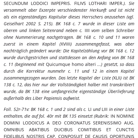
SECUNDUM LODOICI IMPEPRIS. FILIVS LOTHARI IMPER.
). Sie
versammelt aber Exzerpte verschiedenster Herkunft und ist nicht
als ein eigenständiges Kapitular dieses Herrschers anzusehen (vgl.
Geiselhart 2002 S. 215). BK 168 c. 7 wurde in dieser Liste am
oberen und linken Seitenrand neben c.
IIII
vom selben Schreiber
ohne Nummerierung nachgetragen. BK 168 c. 10 und 11 waren
zuerst in einem Kapitel (
XVIIII
) zusammengefasst, was aber
nachträglich geändert wurde: Die Kapitelzählung vor BK 168 c. 12
wurde durchgestrichen und stattdessen an den Anfang von BK 168
c. 11 (beginnend mit
Quicumque homo alteri
...) gesetzt, so dass
durch die Korrektur nunmehr c. 11 und 12 in einem Kapitel
zusammengezogen wurden. Das letzte Kapitel der Liste (
XLII
) ist BK
138 c. 12, das hier nur der Vollständigkeit halber mit transkribiert
wurde, da BK 138 eine umfangreiche eigenständige Überlieferung
außerhalb des Liber Papiensis aufweist.
Foll. 52r-71v: BK 168 c. 1 und 2 sind als c.
LI
und
LIII
in einer Liste
enthalten, die auf fol. 40r mit BK 135 einsetzt (Rubrik:
IN NOMINE
DOMINI LODOICUS A DEO CORONATUS SERENISSIMO AUG.
OMNIBUS ABATIBUS DUCIBUS COMITIBUS ET CUNCTIS
FIDELIBUS NOSTRIS CAP. CONPOSUIT DE CAUSIS OPORTUNIS