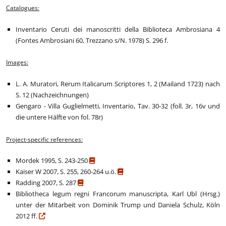
Catalogues:
Inventario Ceruti dei manoscritti della Biblioteca Ambrosiana 4
(Fontes Ambrosiani 60, Trezzano s/N. 1978) S. 296 f.
Images:
L. A. Muratori, Rerum Italicarum Scriptores 1, 2 (Mailand 1723) nach
S. 12 (Nachzeichnungen)
Gengaro - Villa Guglielmetti, Inventario, Tav. 30-32 (foll. 3r, 16v und
die untere Hälfte von fol. 78r)
Project-specific references:
Mordek 1995, S. 243-250
Kaiser W 2007, S. 255, 260-264 u.ö.
Radding 2007, S. 287
Bibliotheca legum regni Francorum manuscripta, Karl Ubl (Hrsg.)
unter der Mitarbeit von Dominik Trump und Daniela Schulz, Köln
2012 ff.