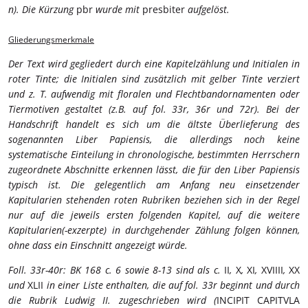
n). Die Kürzung
pbr
wurde mit
presbiter
aufgelöst.
Gliederungsmerkmale
Der Text wird gegliedert durch eine Kapitelzählung und Initialen in
roter Tinte; die Initialen sind zusätzlich mit gelber Tinte verziert
und z. T. aufwendig mit floralen und Flechtbandornamenten oder
Tiermotiven gestaltet (z.B. auf fol. 33r, 36r und 72r). Bei der
Handschrift handelt es sich um die ältste Überlieferung des
sogenannten Liber Papiensis, die allerdings noch keine
systematische Einteilung in chronologische, bestimmten Herrschern
zugeordnete Abschnitte erkennen lässt, die für den Liber Papiensis
typisch ist. Die gelegentlich am Anfang neu einsetzender
Kapitularien stehenden roten Rubriken beziehen sich in der Regel
nur auf die jeweils ersten folgenden Kapitel, auf die weitere
Kapitularien(-exzerpte) in durchgehender Zählung folgen können,
ohne dass ein Einschnitt angezeigt würde.
Foll. 33r-40r: BK 168 c. 6 sowie 8-13 sind als c.
II
,
X
,
XI
,
XVIIII
,
XX
und
XLII
in einer Liste enthalten, die auf fol. 33r beginnt und durch
die Rubrik Ludwig II. zugeschrieben wird (
INCIPIT CAPITVLA