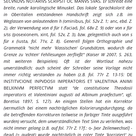
SECVNDVS NOTARIVS SCRIPSIT OC MANVS SVAS
. Er schreibt eine
breite, runde karolingische Minuskel. Das lokale Sprachkolorit der
in Oberitalien entstandenen Handschrift zeigt sich z.B. im
Weglassen von anlautendem h (
ominibus
, fol. 52v Z. 1;
anc
, ebd. Z.
2), der Verwendung von d für t (
faciad
, fol. 68v Z. 9) oder von x für
s/ss (
posexionem
,
xint
, fol. 52v, Z. 3), bzw. gelegentlich auch von s
für x (
iusta
, fol. 71v, Z. 8). Generell folgen Orthographie und
Grammatik "nicht mehr 'klassischen' Grundsätzen, wodurch die
Grenze zu 'echten' Fehllesungen zerfließt" (Kaiser W 2007, S. 263,
mit weiteren Beispielen). Oft ist der Wortlaut nahezu
unverständlich; auch scheint der Schreiber seine Vorlage nicht
immer richtig verstanden zu haben (z.B. fol. 77r Z. 13-15:
DE
INSTITVCIONE INPVDOSII IMPERATORIS ET VALENTINA ANIMI
BELXINVM PERFECTVM
statt "de constitutione Theodosii
imperatoris et Valentiniani augusti ad Albinum praefectum", vgl.
Boretius 1897, S. 127). An einigen Stellen hat ein Korrektor
(vermutlich bei einem nachträglichen Kolorierungsdurchgang, da
die betreffenden Korrekturen teilweise in farbiger Tinte ausgeführt
wurden) versucht, dem unverständlichen Text Sinn zu verleihen, was
nicht immer gelang (z.B. auf fol. 77r Z. 17f.:
o-
[vor Zeilenwechsel]
-
dead
(= audeat) wurde nachträglich in roter Tinte 'korrigiert' zu