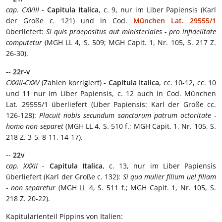
cap. CXVIII
-
Capitula Italica
, c. 9, nur im Liber Papiensis (Karl
der Große c. 121) und in Cod.
München Lat. 29555/1
überliefert:
Si quis praepositus aut ministeriales - pro infidelitate
computetur
(MGH LL 4, S. 509; MGH Capit. 1, Nr. 105, S. 217 Z.
26-30).
-- 22r-v
CXXIII-CXXV
(Zahlen korrigiert) -
Capitula Italica
, cc. 10-12, cc. 10
und 11 nur im Liber Papiensis, c. 12 auch in Cod. München
Lat. 29555/1 überliefert (Liber Papiensis: Karl der Große cc.
126-128):
Placuit nobis secundum sanctorum patrum octoritate -
homo non separet
(MGH LL 4, S. 510 f.; MGH Capit. 1, Nr. 105, S.
218 Z. 3-5, 8-11, 14-17).
-- 22v
cap. XXXII
-
Capitula Italica
, c. 13, nur im Liber Papiensis
überliefert (Karl der Große c. 132):
Si qua mulier filium uel filiam
- non separetur
(MGH LL 4, S. 511 f.; MGH Capit. 1, Nr. 105, S.
218 Z. 20-22).
Kapitularienteil Pippins von Italien: