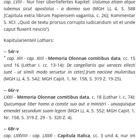
cap. LVIII
- Nur hier überliefertes Kapitel:
Uolumus etiam atque
iubemus sicut apostolus - a domno suo
(MGH LL 4, S. 588
[Capitula extra librum Papiensem vagantia, c. 26]; Kommentar
S. XCI: „Quid de textu prorsus corrupto iudicandum sit et unde
caput fluxerit nescio“).
Kapitularienteil Lothars:
-- 54r-v
*
cap. XIII - cap. XIIII
-
Memoria Olonnae comitibus data
, cc. 15
und 16 (Lothar I. cc. 13-14):
De cangellariis qui ueraces ellecti
sunt - ut simili modo seruetur in ceter[.]rum nacione mulieribus
(MGH LL 4, S. 542; MGH Capit. 1, Nr. 158, S. 319 Z. 19-25).
-- 66r-v
LXXII
-
Memoria Olonnae comitibus data
, c. 18 (Lothar I. c. 74):
Quicumque liber homo a comite suo aut a ministri - unusquisque
emendet secundum suam legem
(MGH LL 4, S. 552; MGH Capit. 1,
Nr. 158, S. 319 Z. 29 - S. 320 Z. 4).
-- 68r-v
cap. LXXVIIII - cap. LXXXI
-
Capitula Italica
, cc. 3 und 4, nur im