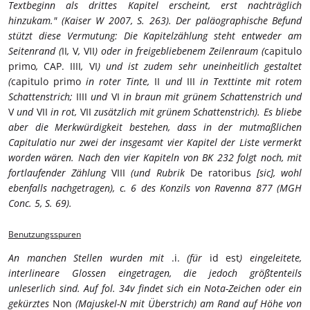
Textbeginn als drittes Kapitel erscheint, erst nachträglich
hinzukam." (Kaiser W 2007, S. 263). Der paläographische Befund
stützt diese Vermutung: Die Kapitelzählung steht entweder am
Seitenrand (
II
,
V
,
VII
) oder in freigebliebenem Zeilenraum (
capitulo
primo
,
CAP. IIII
,
VI
) und ist zudem sehr uneinheitlich gestaltet
(
capitulo primo
in roter Tinte,
II
und
III
in Texttinte mit rotem
Schattenstrich;
IIII
und
VI
in braun mit grünem Schattenstrich und
V
und
VII
in rot,
VII
zusätzlich mit grünem Schattenstrich). Es bliebe
aber die Merkwürdigkeit bestehen, dass in der mutmaßlichen
Capitulatio nur zwei der insgesamt vier Kapitel der Liste vermerkt
worden wären. Nach den vier Kapiteln von BK 232 folgt noch, mit
fortlaufender Zählung
VIII
(und Rubrik
De ratoribus
[sic], wohl
ebenfalls nachgetragen), c. 6 des Konzils von Ravenna 877 (MGH
Conc. 5, S. 69).
Benutzungsspuren
An manchen Stellen wurden mit
.i.
(für
id est
) eingeleitete,
interlineare Glossen eingetragen, die jedoch größtenteils
unleserlich sind. Auf fol. 34v findet sich ein Nota-Zeichen oder ein
gekürztes
Non
(Majuskel-N mit Überstrich) am Rand auf Höhe von