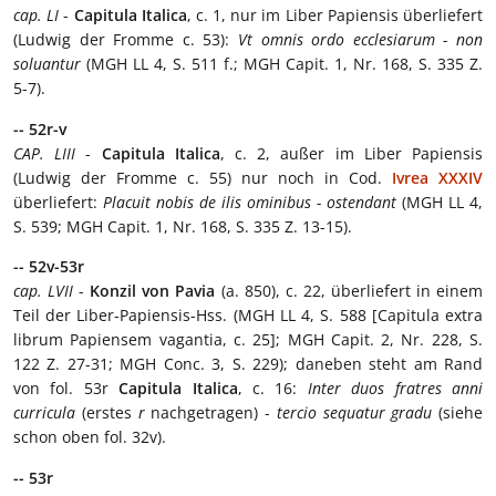
cap. LI
-
Capitula Italica
, c. 1, nur im Liber Papiensis überliefert
(Ludwig der Fromme c. 53):
Vt omnis ordo ecclesiarum - non
soluantur
(MGH LL 4, S. 511 f.; MGH Capit. 1, Nr. 168, S. 335 Z.
5-7).
-- 52r-v
CAP. LIII
-
Capitula Italica
, c. 2, außer im Liber Papiensis
(Ludwig der Fromme c. 55) nur noch in Cod.
Ivrea XXXIV
überliefert:
Placuit nobis de ilis ominibus - ostendant
(MGH LL 4,
S. 539; MGH Capit. 1, Nr. 168, S. 335 Z. 13-15).
-- 52v-53r
cap. LVII
-
Konzil von Pavia
(a. 850), c. 22, überliefert in einem
Teil der Liber-Papiensis-Hss. (MGH LL 4, S. 588 [Capitula extra
librum Papiensem vagantia, c. 25]; MGH Capit. 2, Nr. 228, S.
122 Z. 27-31; MGH Conc. 3, S. 229); daneben steht am Rand
von fol. 53r
Capitula Italica
, c. 16:
Inter duos fratres anni
curricula
(erstes
r
nachgetragen) -
tercio sequatur gradu
(siehe
schon oben fol. 32v).
-- 53r