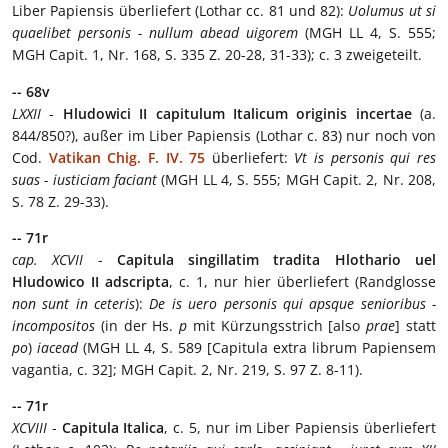
Liber Papiensis überliefert (Lothar cc. 81 und 82):
Uolumus ut si
quaelibet personis - nullum abead uigorem
(MGH LL 4, S. 555;
MGH Capit. 1, Nr. 168, S. 335 Z. 20-28, 31-33); c. 3 zweigeteilt.
-- 68v
LXXII
-
Hludowici II capitulum Italicum originis incertae
(a.
844/850?), außer im Liber Papiensis (Lothar c. 83) nur noch von
Cod.
Vatikan Chig. F. IV. 75
überliefert:
Vt is personis qui res
suas - iusticiam faciant
(MGH LL 4, S. 555; MGH Capit. 2, Nr. 208,
S. 78 Z. 29-33).
-- 71r
cap. XCVII
-
Capitula singillatim tradita Hlothario uel
Hludowico II adscripta
, c. 1, nur hier überliefert (Randglosse
non sunt in ceteris
):
De is uero personis qui apsque senioribus -
incompositos
(in der Hs.
p
mit Kürzungsstrich [also
prae
] statt
po
)
iacead
(MGH LL 4, S. 589 [Capitula extra librum Papiensem
vagantia, c. 32]; MGH Capit. 2, Nr. 219, S. 97 Z. 8-11).
-- 71r
XCVIII
-
Capitula Italica
, c. 5, nur im Liber Papiensis überliefert