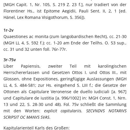
[MGH Capit. 1, Nr. 105, S. 219 Z. 23 f.], nur tradiert von der
Florentiner Hs., ist Epitome Aegidii, Pauli Sent. II, 2, 1 [ed.
Hänel, Lex Romana Visigothorum, S. 356]).
1r-2v
Quaestiones ac monita (zum langobardischen Recht), cc. 21-30
(MGH LL 4, S. 592 f.); cc. 1-20 am Ende der Teilhs. O. 53 sup.,
cc. 31 und 32 unten foll. 76r-77r.
3r-75v
Liber Papiensis, zweiter Teil mit karolingischen
Herrschererlassen und Gesetzen Ottos I. und Ottos III., mit
Glossen, ohne Expositiones, geringfügige Auslassungen (MGH
LL 4, S. 484-581; zur Hs. eingehend S. LIII f.; die Gesetze der
Ottonen als Capitulare Veronense de duello iudiciali [a. 967]
und Capitulare de iustitia [a. 996/1002] in: MGH Const. 1, Nrn.
13 und 22, S. 28-30 und 48). Fol. 75v schließt die Sammlung
mit den Worten:
explicit capitulariis. SECVNDVS NOTARIVS
SCRIPSIT OC MANVS SVAS
.
Kapitularienteil Karls des Großen: