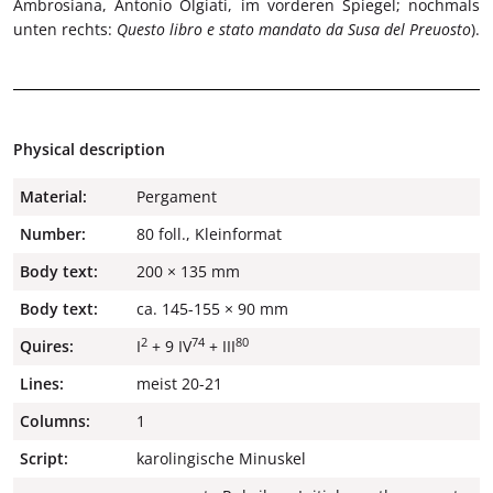
Ambrosiana, Antonio Olgiati, im vorderen Spiegel; nochmals
unten rechts:
Questo libro e stato mandato da Susa del Preuosto
).
Physical description
Material:
Pergament
Number:
80 foll., Kleinformat
Body text:
200 × 135 mm
Body text:
ca. 145-155 × 90 mm
2
74
80
Quires:
I
+ 9 IV
+ III
Lines:
meist 20-21
Columns:
1
Script:
karolingische Minuskel