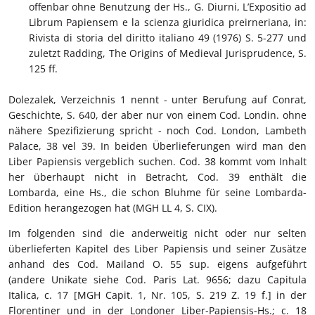
offenbar ohne Benutzung der Hs., G. Diurni, L’Expositio ad
Librum Papiensem e la scienza giuridica preirneriana, in:
Rivista di storia del diritto italiano 49 (1976) S. 5-277 und
zuletzt Radding, The Origins of Medieval Jurisprudence, S.
125 ff.
Dolezalek, Verzeichnis 1 nennt - unter Berufung auf Conrat,
Geschichte, S. 640, der aber nur von einem Cod. Londin. ohne
nähere Spezifizierung spricht - noch Cod. London, Lambeth
Palace, 38 vel 39. In beiden Überlieferungen wird man den
Liber Papiensis vergeblich suchen. Cod. 38 kommt vom Inhalt
her überhaupt nicht in Betracht, Cod. 39 enthält die
Lombarda, eine Hs., die schon Bluhme für seine Lombarda-
Edition herangezogen hat (MGH LL 4, S. CIX).
Im folgenden sind die anderweitig nicht oder nur selten
überlieferten Kapitel des Liber Papiensis und seiner Zusätze
anhand des Cod. Mailand O. 55 sup. eigens aufgeführt
(andere Unikate siehe Cod. Paris Lat. 9656; dazu Capitula
Italica, c. 17 [MGH Capit. 1, Nr. 105, S. 219 Z. 19 f.] in der
Florentiner und in der Londoner Liber-Papiensis-Hs.; c. 18