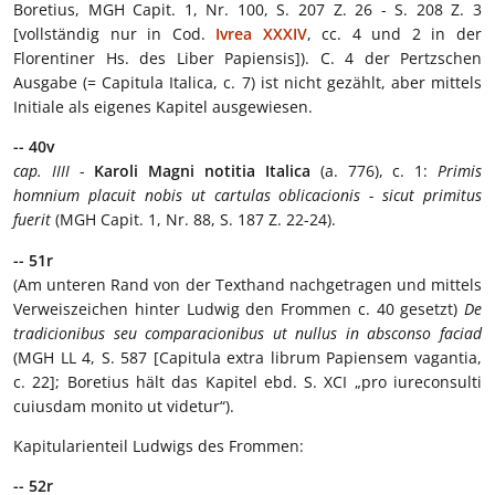
Boretius, MGH Capit. 1, Nr. 100, S. 207 Z. 26 - S. 208 Z. 3
[vollständig nur in Cod.
Ivrea XXXIV
, cc. 4 und 2 in der
Florentiner Hs. des Liber Papiensis]). C. 4 der Pertzschen
Ausgabe (= Capitula Italica, c. 7) ist nicht gezählt, aber mittels
Initiale als eigenes Kapitel ausgewiesen.
-- 40v
cap. IIII
-
Karoli Magni notitia Italica
(a. 776), c. 1:
Primis
homnium placuit nobis ut cartulas oblicacionis - sicut primitus
fuerit
(MGH Capit. 1, Nr. 88, S. 187 Z. 22-24).
-- 51r
(Am unteren Rand von der Texthand nachgetragen und mittels
Verweiszeichen hinter Ludwig den Frommen c. 40 gesetzt)
De
tradicionibus seu comparacionibus ut nullus in absconso faciad
(MGH LL 4, S. 587 [Capitula extra librum Papiensem vagantia,
c. 22]; Boretius hält das Kapitel ebd. S. XCI „pro iureconsulti
cuiusdam monito ut videtur“).
Kapitularienteil Ludwigs des Frommen:
-- 52r