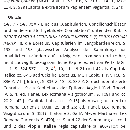
sequatur gradum
(MGH Capit. 1, Nr. 105, S. 219 Z. 14-16; MGH
LL 4, S. 588 [Capitula extra librum Papiensem vagantia, c. 24]).
-- 33r-40r
CAP. I - CAP. XLII
- Eine aus „Capitularien, Concilienschlüssen
und anderem Stoff gebildete Compilation“ unter der Rubrik
INCIPIT CAPITULA SECUNDUM LODOICI IMPEFRIS.
(!)
FILIUS LOTHARI
IMPHR.
(!), die Boretius, Capitularien im Langobardenreich, S.
193 und 195 (dazwischen Analyse der Sammlung) aus
inhaltlichen Gründen auf Ludwig den Frommen und Lothar,
nicht Ludwig II. bezog (sämtliche Kapitel ediert von Pertz, MGH
*
LL 1, S. 524-527; cc. 2, 4
, 10, 11, 19-21 und 42 als
Capitula
Italica
cc. 6-13 gedruckt bei Boretius, MGH Capit. 1, Nr. 168, S.
336 Z. 7 f. [Rubrik], S. 336 Z. 13 - S. 337 Z. 8, doch identifizierte
Conrat c. 19 als Kapitel aus der Epitome Aegidii [Cod. Theod.
IV, 5, 1; ed. Hänel, Lex Romana Visigothorum, S. 108] und cc.
20-21, 42 [= Capitula Italica, cc. 10-13] als Auszug aus der Lex
Romana Curiensis [XXIII, 25 und 26; ed. Hänel, Lex Romana
Visigothorum, S. 353 (= Epitome S. Galli), Meyer-Marthaler, Lex
Romana Curiensis, S. 479]; cc. 5 und 22 der Sammlung als cc. 1
und 2 des
Pippini Italiae regis capitulare
(a. 800/810?) bei