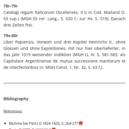
78r-79r
Catalogi regum Italicorum Oscelenses, II (I in Cod. Mailand O.
53 sup.) (MGH SS rer. Lang., S. 520 f.; zur Hs. S. 519). Danach
drei Zeilen frei.
79v-80r
Liber Papiensis, Vorwort und drei Kapitel Heinrichs II., ohne
Glossen und ohne Expositiones, mit nur hier überlieferter, in
das Jahr 1019 weisender Indiktion (MGH LL IV, S. 581-583; als
Capitulare Argentinense de mutua successione maritorum et
de interfectoribus in: MGH Const. 1, Nr. 32, S. 63 f.).
Bibliography
References:
Bluhme bei Pertz G 1824-1825, S. 264-277