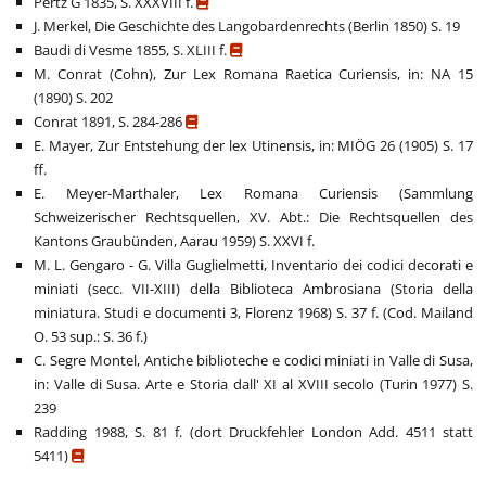
Pertz G 1835, S. XXXVIII f.
J. Merkel, Die Geschichte des Langobardenrechts (Berlin 1850) S. 19
Baudi di Vesme 1855, S. XLIII f.
M. Conrat (Cohn), Zur Lex Romana Raetica Curiensis, in: NA 15
(1890) S. 202
Conrat 1891, S. 284-286
E. Mayer, Zur Entstehung der lex Utinensis, in: MIÖG 26 (1905) S. 17
ff.
E. Meyer-Marthaler, Lex Romana Curiensis (Sammlung
Schweizerischer Rechtsquellen, XV. Abt.: Die Rechtsquellen des
Kantons Graubünden, Aarau 1959) S. XXVI f.
M. L. Gengaro - G. Villa Guglielmetti, Inventario dei codici decorati e
miniati (secc. VII-XIII) della Biblioteca Ambrosiana (Storia della
miniatura. Studi e documenti 3, Florenz 1968) S. 37 f. (Cod. Mailand
O. 53 sup.: S. 36 f.)
C. Segre Montel, Antiche biblioteche e codici miniati in Valle di Susa,
in: Valle di Susa. Arte e Storia dall' XI al XVIII secolo (Turin 1977) S.
239
Radding 1988, S. 81 f. (dort Druckfehler London Add. 4511 statt
5411)