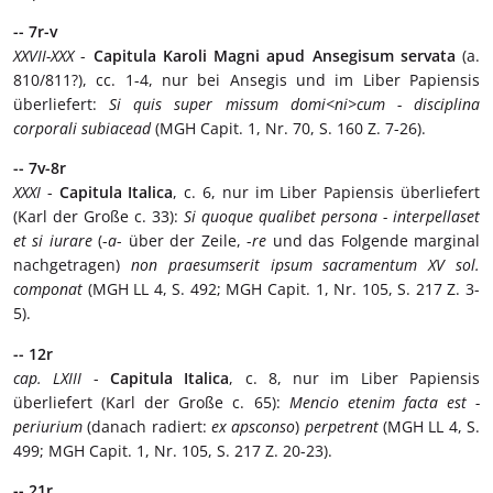
-- 7r-v
XXVII-XXX
-
Capitula Karoli Magni apud Ansegisum servata
(a.
810/811?), cc. 1-4, nur bei Ansegis und im Liber Papiensis
überliefert:
Si quis super missum domi<ni>cum - disciplina
corporali subiacead
(MGH Capit. 1, Nr. 70, S. 160 Z. 7-26).
-- 7v-8r
XXXI
-
Capitula Italica
, c. 6, nur im Liber Papiensis überliefert
(Karl der Große c. 33):
Si quoque qualibet persona - interpellaset
et si iurare
(-
a
- über der Zeile, -
re
und das Folgende marginal
nachgetragen)
non praesumserit ipsum sacramentum XV sol.
componat
(MGH LL 4, S. 492; MGH Capit. 1, Nr. 105, S. 217 Z. 3-
5).
-- 12r
cap. LXIII
-
Capitula Italica
, c. 8, nur im Liber Papiensis
überliefert (Karl der Große c. 65):
Mencio etenim facta est -
periurium
(danach radiert:
ex apsconso
)
perpetrent
(MGH LL 4, S.
499; MGH Capit. 1, Nr. 105, S. 217 Z. 20-23).
-- 21r