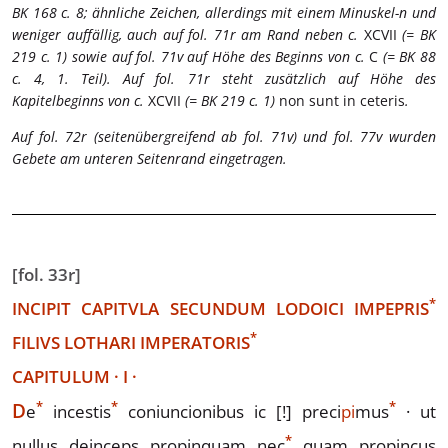
BK 168 c. 8; ähnliche Zeichen, allerdings mit einem Minuskel-n und
weniger auffällig, auch auf fol. 71r am Rand neben c.
XCVII
(= BK
219 c. 1) sowie auf fol. 71v auf Höhe des Beginns von c.
C
(= BK 88
c. 4, 1. Teil). Auf fol. 71r steht zusätzlich auf Höhe des
Kapitelbeginns von c.
XCVII
(= BK 219 c. 1)
non sunt in ceteris
.
Auf fol. 72r (seitenübergreifend ab fol. 71v) und fol. 77v wurden
Gebete am unteren Seitenrand eingetragen.
[fol. 33r]
*
INCIPIT CAPITVLA SECUNDUM LODOICI
IMPEPRIS
*
FILIVS LOTHARI
IMPERATORIS
CAPITULUM
·
I
·
*
*
*
D
e
ince
stis
coniuncionibus
ic
[!]
preci
pi
mus
·
ut
*
nullus deinceps propinquam
nec
quam propin
cus