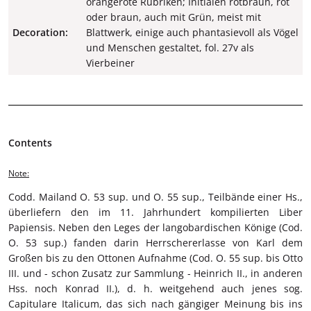
orangerote Rubriken; Initialen rotbraun, rot
oder braun, auch mit Grün, meist mit
Decoration:
Blattwerk, einige auch phantasievoll als Vögel
und Menschen gestaltet, fol. 27v als
Vierbeiner
Contents
Note:
Codd. Mailand O. 53 sup. und O. 55 sup., Teilbände einer Hs.,
überliefern den im 11. Jahrhundert kompilierten Liber
Papiensis. Neben den Leges der langobardischen Könige (Cod.
O. 53 sup.) fanden darin Herrschererlasse von Karl dem
Großen bis zu den Ottonen Aufnahme (Cod. O. 55 sup. bis Otto
III. und - schon Zusatz zur Sammlung - Heinrich II., in anderen
Hss. noch Konrad II.), d. h. weitgehend auch jenes sog.
Capitulare Italicum, das sich nach gängiger Meinung bis ins