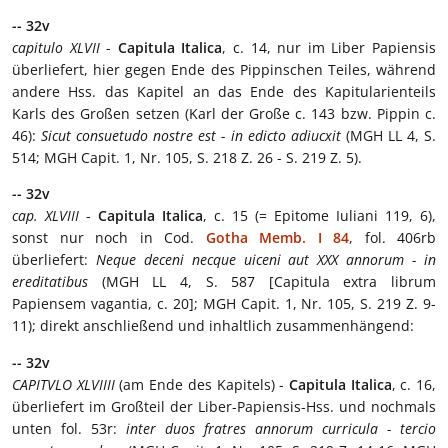
-- 32v
capitulo XLVII
-
Capitula Italica
, c. 14, nur im Liber Papiensis
überliefert, hier gegen Ende des Pippinschen Teiles, während
andere Hss. das Kapitel an das Ende des Kapitularienteils
Karls des Großen setzen (Karl der Große c. 143 bzw. Pippin c.
46):
Sicut consuetudo nostre est - in edicto adiucxit
(MGH LL 4, S.
514; MGH Capit. 1, Nr. 105, S. 218 Z. 26 - S. 219 Z. 5).
-- 32v
cap. XLVIII
-
Capitula Italica
, c. 15 (= Epitome Iuliani 119, 6),
sonst nur noch in Cod.
Gotha Memb. I 84
, fol. 406rb
überliefert:
Neque deceni necque uiceni aut XXX annorum - in
ereditatibus
(MGH LL 4, S. 587 [Capitula extra librum
Papiensem vagantia, c. 20]; MGH Capit. 1, Nr. 105, S. 219 Z. 9-
11); direkt anschließend und inhaltlich zusammenhängend:
-- 32v
CAPITVLO XLVIIII
(am Ende des Kapitels) -
Capitula Italica
, c. 16,
überliefert im Großteil der Liber-Papiensis-Hss. und nochmals
unten fol. 53r:
inter duos fratres annorum curricula - tercio