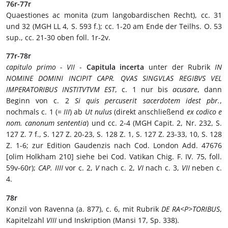
76r-77r
Quaestiones ac monita (zum langobardischen Recht), cc. 31
und 32 (MGH LL 4, S. 593 f.); cc. 1-20 am Ende der Teilhs. O. 53
sup., cc. 21-30 oben foll. 1r-2v.
77r-78r
capitulo primo - VII
-
Capitula incerta
unter der Rubrik
IN
NOMINE DOMINI INCIPIT CAPR. QVAS SINGVLAS REGIBVS VEL
IMPERATORIBUS INSTITVTVM EST
, c. 1 nur bis
acusare
, dann
Beginn von c. 2
Si quis percuserit sacerdotem idest pbr.
,
nochmals c. 1 (=
III
) ab
Ut nulus
(direkt anschließend
ex codico e
nom. canonum sententia
) und cc. 2-4 (MGH Capit. 2, Nr. 232, S.
127 Z. 7 f., S. 127 Z. 20-23, S. 128 Z. 1, S. 127 Z. 23-33, 10, S. 128
Z. 1-6; zur Edition Gaudenzis nach Cod. London Add. 47676
[olim Holkham 210] siehe bei Cod. Vatikan Chig. F. IV. 75, foll.
59v-60r);
CAP. IIII
vor c. 2,
V
nach c. 2,
VI
nach c. 3,
VII
neben c.
4.
78r
Konzil von Ravenna (a. 877), c. 6, mit Rubrik
DE RA<P>TORIBUS
,
Kapitelzahl
VIII
und Inskription (Mansi 17, Sp. 338).