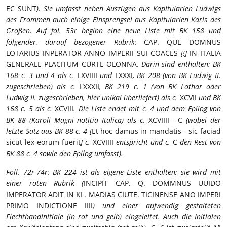
EC SUNT
). Sie umfasst neben Auszügen aus Kapitularien Ludwigs
des Frommen auch einige Einsprengsel aus Kapitularien Karls des
Großen. Auf fol. 53r beginn eine neue Liste mit BK 158 und
folgender, darauf bezogener Rubrik:
CAP. QUE DOMNUS
LOTARIUS INPERATOR ANNO IMPERII SUI COACES
[!]
IN ITALIA
GENERALE PLACITUM CURTE OLONNA
. Darin sind enthalten: BK
168 c. 3 und 4 als c.
LXVIIII
und
LXXXI
, BK 208 (von BK Ludwig II.
zugeschrieben) als c.
LXXXII
, BK 219 c. 1 (von BK Lothar oder
Ludwig II. zugeschrieben, hier unikal überliefert) als c.
XCVII
und BK
168 c. 5 als c.
XCVIII
. Die Liste endet mit c. 4 und dem Epilog von
BK 88 (Karoli Magni notitia Italica) als c.
XCVIIII
-
C
(wobei der
letzte Satz aus BK 88 c. 4 [
Et hoc damus in mandatis - sic faciad
sicut lex eorum fuerit
] c.
XCVIIII
entspricht und c.
C
den Rest von
BK 88 c. 4 sowie den Epilog umfasst).
Foll. 72r-74r: BK 224 ist als eigene Liste enthalten; sie wird mit
einer roten Rubrik (
INCIPIT CAP. Q. DOMMNUS UUIDO
IMPERATOR ADIT IN KL. MADIAS CIUTE. TICINENSE ANO IMPERI
PRIMO INDICTIONE IIII
) und einer aufwendig gestalteten
Flechtbandinitiale (in rot und gelb) eingeleitet. Auch die Initialen