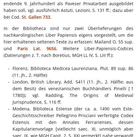
endende 9. Jahrhundert als Paveser Privatarbeit ausgebildet
haben soll, vgl. ausführlich Astuti, Lezioni, S. 131 ff.; dazu aber
bei Cod.
St. Gallen 733
.
In der Bibliotheca sind nur zwei Überlieferungen des
nachkarolingischen Liber Papiensis eigens vorgestellt, um die
hier erhaltenen seltenen Texte zu erfassen: Mailand O. 55 sup.
und
Paris Lat. 9656
. Weitere Liber-Papiensis-Codices
(Datierungen z. T. nach Boretius, MGH LL IV, S. LIII ff.):
Florenz, Biblioteca Medicea Laurenziana, Plut. 89 sup. 86
(11. Jh., 2. Hälfte)
London, British Library, Add. 5411 (11. Jh., 2. Hälfte; aus
dem Besitz des venezianischen Buchhändlers Pinelli [†
1780]); vgl. Radding, The Origins of Medieval
Jurisprudence, S. 116 ff.
Modena, Biblioteca Estense (der ca. a. 1490 vom Este-
Geschichtsschreiber Pellegrino Prisciani verfertigte Codex
Estensis mit den Annales Ferrarienses, dessen
Kapitularienvorlage [vielleicht saec. XI, unmöglich aber
saec. IX, wie MGH Capit. 2, S. XXI vermerkt] nahe verwandt