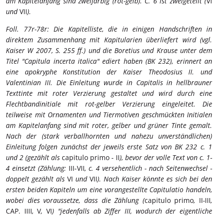
am Kapitelanfang sind zweifarbig (rot-gelb). C. 6 ist zweigeteilt (
VI
und
VII
).
Foll. 77r-78r: Die Kapitelliste, die in einigen Handschriften in
direktem Zusammenhang mit Kapitularien überliefert wird (vgl.
Kaiser W 2007, S. 255 ff.) und die Boretius und Krause unter dem
Titel "Capitula incerta italica" ediert haben (BK 232), erinnert an
eine apokryphe Konstitution der Kaiser Theodosius II. und
Valentinian III. Die Einleitung wurde in Capitalis in hellbrauner
Texttinte mit roter Verzierung gestaltet und wird durch eine
Flechtbandinitiale mit rot-gelber Verzierung eingeleitet. Die
teilweise mit Ornamenten und Tiermotiven geschmückten Initialen
am Kapitelanfang sind mit roter, gelber und grüner Tinte gemalt.
Nach der (stark verballhornten und nahezu unverständlichen)
Einleitung folgen zunächst der jeweils erste Satz von BK 232 c. 1
und 2 (gezählt als
capitulo primo
-
II
), bevor der volle Text von c. 1-
4 einsetzt (Zählung:
III-VII
, c. 4 versehentlich - nach Seitenwechsel -
doppelt gezählt als
VI
und
VII
). Nach Kaiser könnte es sich bei den
ersten beiden Kapiteln um eine vorangestellte Capitulatio handeln,
wobei dies voraussetze, dass die Zählung (
capitulo primo
,
II
-
III
,
CAP. IIII
,
V
,
VI
) "jedenfalls ab Ziffer III, wodurch der eigentliche