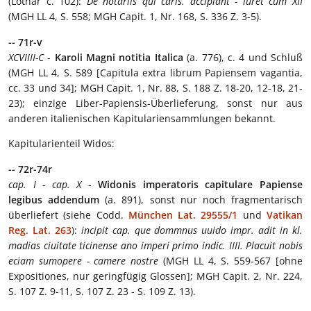
(Lothar c. 102):
De notariis qui carls. accipiant - iuret cum XII
(MGH LL 4, S. 558; MGH Capit. 1, Nr. 168, S. 336 Z. 3-5).
-- 71r-v
XCVIIII-C
-
Karoli Magni notitia Italica
(a. 776), c. 4 und Schluß
(MGH LL 4, S. 589 [Capitula extra librum Papiensem vagantia,
cc. 33 und 34]; MGH Capit. 1, Nr. 88, S. 188 Z. 18-20, 12-18, 21-
23); einzige Liber-Papiensis-Überlieferung, sonst nur aus
anderen italienischen Kapitulariensammlungen bekannt.
Kapitularienteil Widos:
-- 72r-74r
cap. I - cap. X
-
Widonis imperatoris capitulare Papiense
legibus addendum
(a. 891), sonst nur noch fragmentarisch
überliefert (siehe Codd.
München Lat. 29555/1
und
Vatikan
Reg. Lat. 263
):
incipit cap. que dommnus uuido impr. adit in kl.
madias ciuitate ticinense ano imperi primo indic. IIII. Placuit nobis
eciam sumopere - camere nostre
(MGH LL 4, S. 559-567 [ohne
Expositiones, nur geringfügig Glossen]; MGH Capit. 2, Nr. 224,
S. 107 Z. 9-11, S. 107 Z. 23 - S. 109 Z. 13).